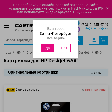
При проблемах с онлайн-оплатой заказов на сайте
установите российские сертификаты НУЦ Минцифры РФ
X
или используйте Яндекс.Браузер.
Подробнее...
+7 (812) 655-67-19
Ваш город
info@cartridge.ru
Санкт-Петербург
Все верно?
Нет
Да
ринтера
HP
Струйные цветные принтеры HP
DeskJet
HP DeskJet 
Картриджи для HP DeskJet 670C
Оригинальные картриджи
от 2 836 р.
баллов за отзыв
125
Нет в наличии
100 баллов
125 баллов