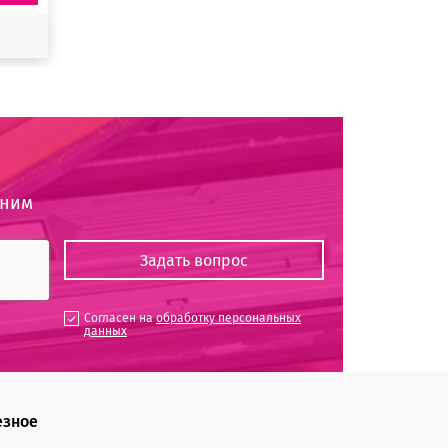
оним
Согласен на
обработку персональных
данных
езное