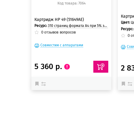
Код товара: 7064
Картри
Картридж HP 49 (51649AE)
Цвет:
Ц
Ресурс:
310 страниц формата A4 при 5% заполнении страницы.
Ресурс
0
отзывов
вопросов
0
о
Совместим с аппаратами
Сов
5 360 р.
2 8