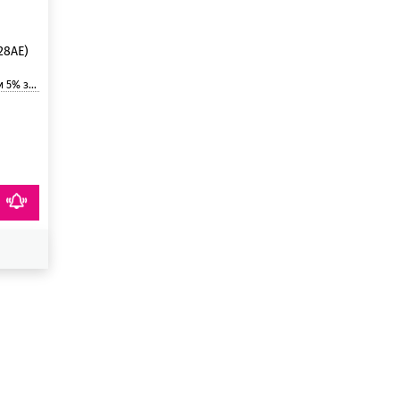
28AE)
страницы.