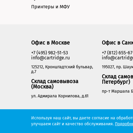
Принтеры и МФУ
Офис в Москве
Офис в Сан
+7 (495) 982-51-53
+7 (812) 655-67
info@cartridge.ru
info@cartridg
125212, Кронштадтский бульвар,
195027, пр. Шаум
д.7
Склад самов
Склад самовывоза
Петербург)
(Москва)
пр-т Маршала Б
ул. Адмирала Корнилова, д.61
Cartridge.ru 2012-2026. Все права защищены
Используя наш сайт, вы даете согласие на обрабо
улучшаем сайт и качество обслуживания.
Подробне