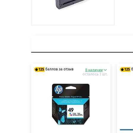
баллов за отзыв
125
125
В наличии
осталось 1 шт.
100 баллов
10
125 баллов
125