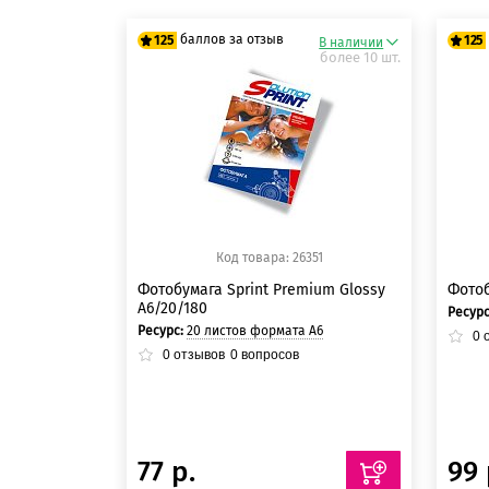
баллов за отзыв
125
125
В наличии
более 10 шт.
125 баллов
12
125 баллов
12
Код товара: 26351
Фотобумага Sprint Premium Glossy
Фотоб
A6/20/180
Ресур
Ресурс:
20 листов формата А6
0
о
0
отзывов
0
вопросов
77 р.
99 