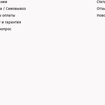
ании
Стат
а / Самовывоз
Отз
ы оплаты
Нов
 и гарантия
вопрос