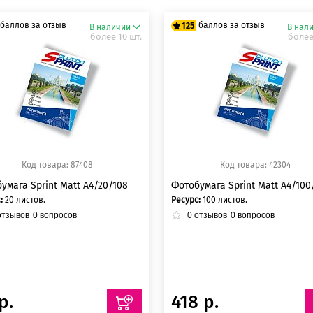
баллов за отзыв
баллов за отзыв
125
В наличии
В нал
более 10 шт.
более
5 баллов
125 баллов
5 баллов
125 баллов
Код товара: 87408
Код товара: 42304
умага Sprint Matt A4/20/108
Фотобумага Sprint Matt A4/100
с:
20 листов.
Ресурс:
100 листов.
тзывов
0
вопросов
0
отзывов
0
вопросов
р.
418 р.