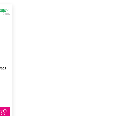
ичии
 10 шт.
/108