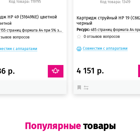
Код товара: 119795
Код товара: 13419
дж HP 49 (51649NE) цветной
Картридж струйный HP 19 (C66
черный
ветной
Ресурс:
485 страниц формата А4 при 5% заполнении 
:
155 страниц формата A4 при 5% заполнении страницы
0
отзывов
вопросов
тзывов
вопросов
Совместим с аппаратами
местим с аппаратами
4 151 р.
36 р.
Популярные
товары