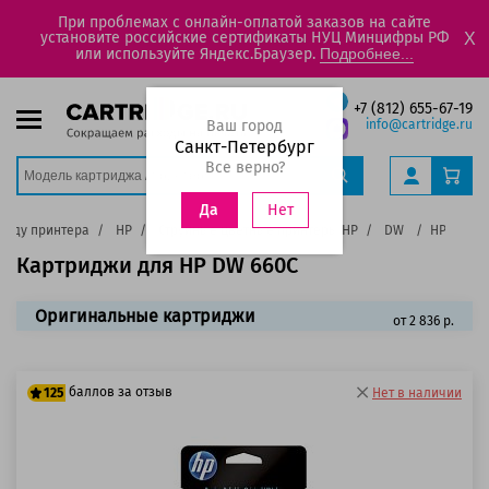
При проблемах с онлайн-оплатой заказов на сайте
установите российские сертификаты НУЦ Минцифры РФ
X
или используйте Яндекс.Браузер.
Подробнее...
+7 (812) 655-67-19
Ваш город
info@cartridge.ru
Санкт-Петербург
Все верно?
Нет
Да
енду принтера
HP
Струйные цветные принтеры HP
DW
HP DW 66
Картриджи для HP DW 660C
Оригинальные картриджи
от 2 836 р.
баллов за отзыв
125
Нет в наличии
100 баллов
125 баллов