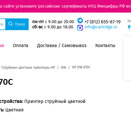
на сайте установите российские сертификаты НУЦ Минцифры РФ ил
В
пн-пт
с 9.00 до 20.00
+7 (812) 655-67-19
сб-вс
с 9.00 до 18.00
info@cartridge.ru
ки
Оплата
Доставка / Самовывоз
Контакты
HP DW 670C
Струйные цветные принтеры HP
DW
70C
стройства:
Принтер струйный цветной
ть:
Цветная