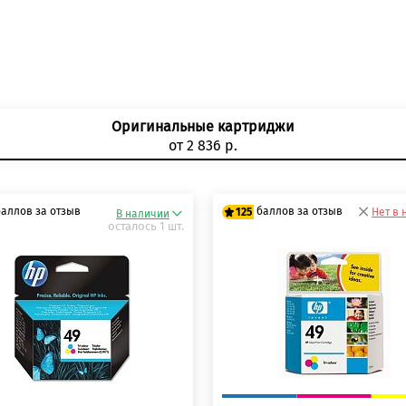
Оригинальные картриджи
от 2 836 р.
баллов за отзыв
баллов за отзыв
125
Нет в 
В наличии
осталось 1 шт.
0 баллов
100 баллов
 баллов
125 баллов