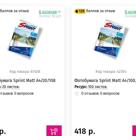
баллов за отзыв
баллов за отзыв
125
В наличии
В нал
более 10 шт.
более
5 баллов
125 баллов
5 баллов
125 баллов
Код товара: 87408
Код товара: 42304
умага Sprint Matt A4/20/108
Фотобумага Sprint Matt A4/100
с:
20 листов.
Ресурс:
100 листов.
тзывов
0
вопросов
0
отзывов
0
вопросов
р.
418 р.