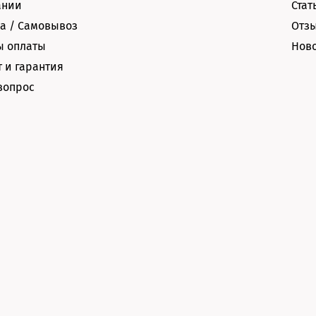
ании
Стат
а / Самовывоз
Отз
ы оплаты
Нов
 и гарантия
вопрос