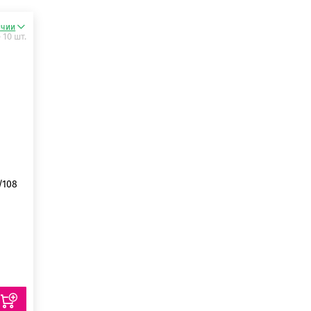
ичии
 10 шт.
/108