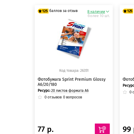
баллов за отзыв
125
125
В наличии
более 10 шт.
125 баллов
12
125 баллов
12
Код товара: 26351
Фотобумага Sprint Premium Glossy
Фотоб
A6/20/180
Ресур
Ресурс:
20 листов формата А6
0
о
0
отзывов
0
вопросов
77 р.
99 