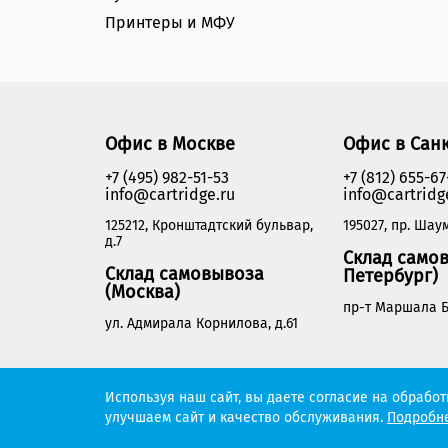
Принтеры и МФУ
Офис в Москве
Офис в Сан
+7 (495) 982-51-53
+7 (812) 655-67
info@cartridge.ru
info@cartridg
125212, Кронштадтский бульвар,
195027, пр. Шаум
д.7
Склад самов
Склад самовывоза
Петербург)
(Москва)
пр-т Маршала Б
ул. Адмирала Корнилова, д.61
Cartridge.ru 2012-2026. Все права защищены
Используя наш сайт, вы даете согласие на обрабо
улучшаем сайт и качество обслуживания.
Подробне