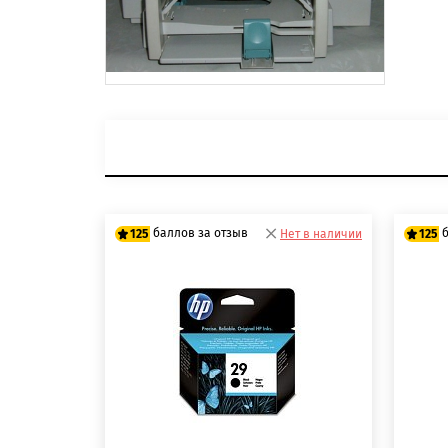
баллов за отзыв
125
Нет в наличии
125
100 баллов
10
125 баллов
125