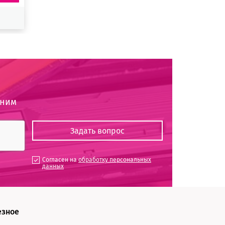
оним
Согласен на
обработку персональных
данных
езное