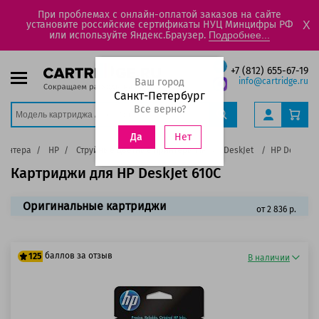
При проблемах с онлайн-оплатой заказов на сайте
установите российские сертификаты НУЦ Минцифры РФ
X
или используйте Яндекс.Браузер.
Подробнее...
+7 (812) 655-67-19
Ваш город
info@cartridge.ru
Санкт-Петербург
Все верно?
Нет
Да
ринтера
HP
Струйные цветные принтеры HP
DeskJet
HP DeskJet 
Картриджи для HP DeskJet 610C
Оригинальные картриджи
от 2 836 р.
баллов за отзыв
125
В наличии
100 баллов
125 баллов