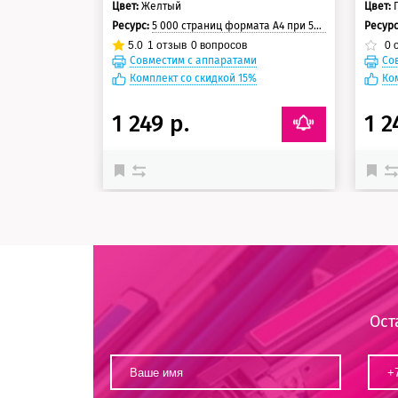
Цвет:
Желтый
Цвет:
Ресурс:
5 000 страниц формата А4 при 5% заполнении страницы
Ресур
5.0
1
отзыв
0
вопросов
0
о
Совместим с аппаратами
Со
Комплект со скидкой 15%
Ко
1 249 р.
1 2
Ост