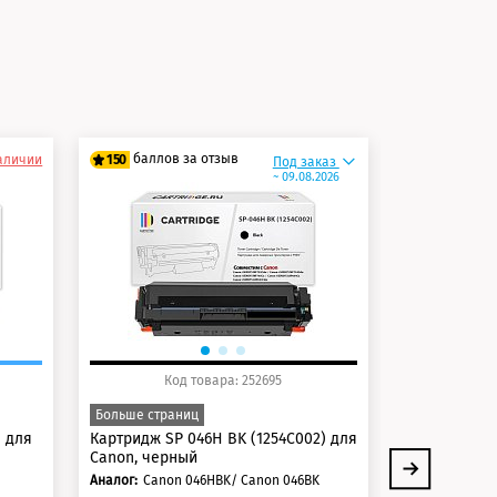
и
баллов за отзыв
баллов 
наличии
150
150
Под заказ
~ 09.08.2026
125 баллов
125 балло
150 баллов
150 балло
Код товара: 252695
Код товара: 2
Больше страниц
-15% на комп
) для
Картридж SP 046H BK (1254C002) для
Комплект ка
Canon, черный
046HC-046H
Аналог:
Canon 046HBK/ Canon 046BK
Аналог: