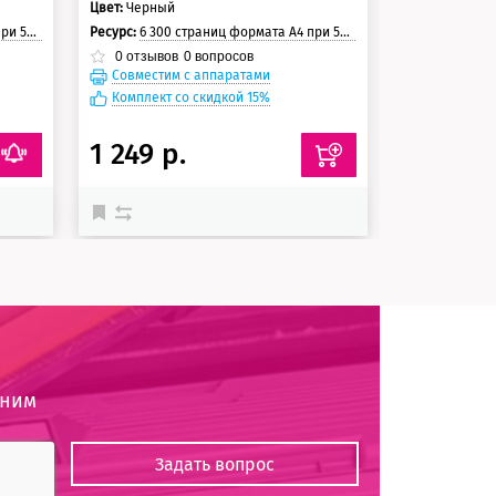
Цвет:
Черный
Количество в 
траницы
Ресурс:
6 300 страниц формата А4 при 5% заполнении страницы
Цвет:
Голубой /
Ресурс:
Черный - 6
0
отзывов
0
вопросов
Совместим с аппаратами
5.0
3
отзыв
Совместим
Комплект со скидкой 15%
4 996 р.
-749
1 249 р.
4 247 р
оним