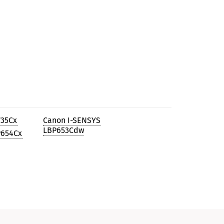
735Cx
Canon I-SENSYS
LBP653Cdw
P654Cx