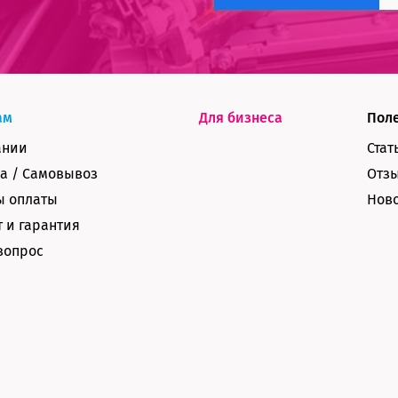
ам
Для бизнеса
Пол
ании
Стат
а / Самовывоз
Отз
ы оплаты
Нов
 и гарантия
вопрос