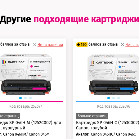
Другие
подходящие картридж
баллов за отзыв
баллов за отзыв
Нет в наличии
150
Нет в 
5 баллов
125 баллов
0 баллов
150 баллов
Код товара: 252697
Код товара: 252696
е страниц
Больше страниц
идж SP 046H M (1252C002) для
Картридж SP 046H C (1253C002
, пурпурный
Canon, голубой
:
Canon 046HM/ Canon 046M
Аналог:
Canon 046HC/ Canon 046C