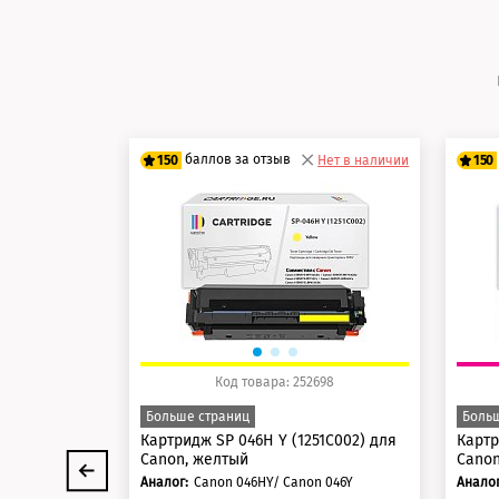
баллов за отзыв
150
Нет в наличии
150
125 баллов
12
150 баллов
15
Код товара: 252698
Больше страниц
Больш
Картридж SP 046H Y (1251C002) для
Картр
Canon, желтый
Canon
Аналог:
Canon 046HY/ Canon 046Y
Аналог