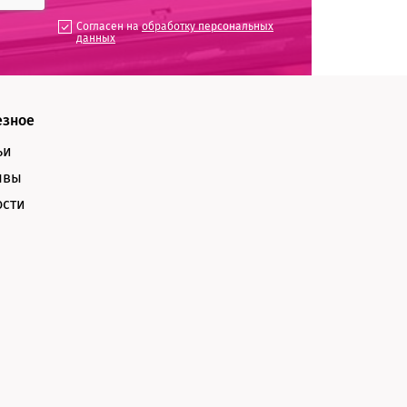
Согласен на
обработку персональных
данных
езное
ьи
ывы
ости