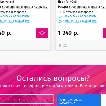
Пурпурный
Цвет:
Голубой
с:
5 000 страниц формата А4 при 5% заполнении страницы
Ресурс:
5 000 страниц формата А4 при 5% заполнении с
тзывов
0
вопросов
0
отзывов
0
вопросов
вместим с аппаратами
Совместим с аппаратами
мплект со скидкой 15%
Комплект со скидкой 15%
49 р.
1 249 р.
Остались вопросы?
авьте свой телефон, и мы обязательно Вам перезв