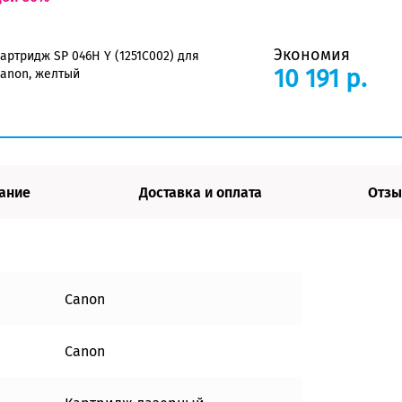
Экономия
артридж SP 046H Y (1251C002) для
10 191 р.
anon, желтый
ание
Доставка и оплата
Отзы
Canon
Canon