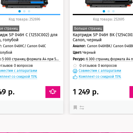
Код товара: 252696
Код товара: 252695
е страниц
Больше страниц
идж SP 046H C (1253C002) для
Картридж SP 046H BK (1254C00
, голубой
Canon, черный
:
Canon 046HC/ Canon 046C
Аналог:
Canon 046HBK/ Canon 046B
Голубой
Цвет:
Черный
с:
5 000 страниц формата А4 при 5% заполнении страницы
Ресурс:
6 300 страниц формата А4 при 5% заполнении с
тзывов
0
вопросов
0
отзывов
0
вопросов
вместим с аппаратами
Совместим с аппаратами
мплект со скидкой 15%
Комплект со скидкой 15%
49 р.
1 249 р.