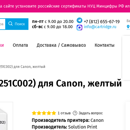
на сайте установите российские сертификаты НУЦ Минцифры РФ ил
В
пн-пт
с 9.00 до 20.00
+7 (812) 655-67-19
сб-вс
с 9.00 до 18.00
info@cartridge.ru
ки
Оплата
Доставка / Самовывоз
Контакты
251C002) для Canon, желтый
251C002) для Canon, желтый
1
отзыв
Задать вопрос
Производитель принтера:
Canon
Производитель:
Solution Print