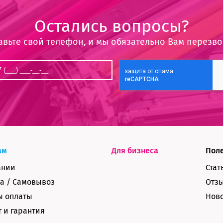
Остались вопросы?
авьте свой телефон, и мы обязательно Вам перезв
ам
Для бизнеса
Пол
ании
Стат
а / Самовывоз
Отз
ы оплаты
Нов
 и гарантия