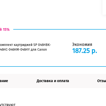
й 15%
Экономия
омплект картриджей SP 046HBK-
187.25 р.
46HC-046HM-046HY для Canon
ание
Доставка и оплата
Отзы
утствуют