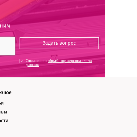
оним
Согласен на
обработку персональных
данных
езное
ьи
ывы
ости