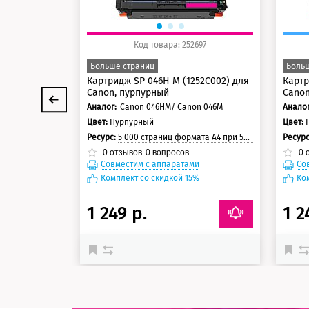
Код товара: 252697
Больше страниц
Больш
Картридж SP 046H M (1252C002) для
Картр
Canon, пурпурный
Canon
Аналог:
Canon 046HM/ Canon 046M
Аналог
Цвет:
Пурпурный
Цвет:
Ресурс:
5 000 страниц формата А4 при 5% заполнении страницы
Ресур
0
отзывов
0
вопросов
0
о
Совместим с аппаратами
Со
Комплект со скидкой 15%
Ко
1 249 р.
1 2