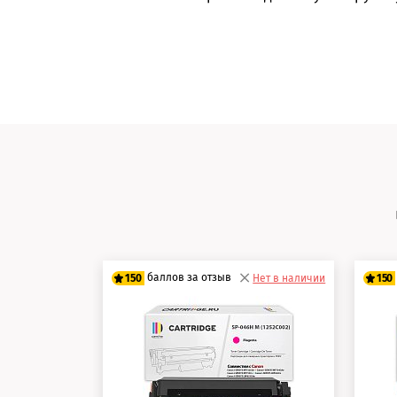
баллов за отзыв
150
Нет в наличии
150
125 баллов
12
150 баллов
15