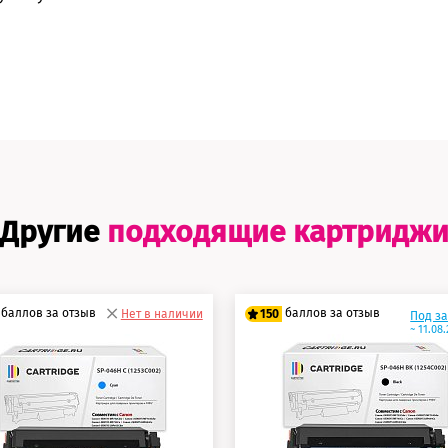
Другие
подходящие картридж
баллов за отзыв
баллов за отзыв
Нет в наличии
150
Под з
~ 11.08
5 баллов
125 баллов
0 баллов
150 баллов