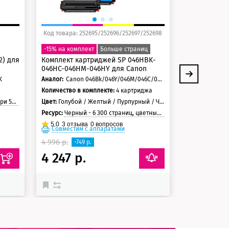
Код товара: 252695/252696/252697/252698
Ко
Фьюзер (печ
-15% на комплект
Больше страниц
для HP и Can
2) для
Комплект картриджей SP 046HBK-
Ресурс:
150 00
046HC-046HM-046HY для Canon
0
отзывов
K
Аналог:
Canon 046Bk/046Y/046M/046C/046HBk/046HY/046HC/ 046HM
Количество в комплекте:
4 картриджа
траницы
Цвет:
Голубой / Желтый / Пурпурный / Черный
Ресурс:
Черный - 6 300 страниц, цветные - 5 000 страниц
5.0
3
отзыва
0
вопросов
Совместим с аппаратами
Совместим
4 996 р.
-749 р.
4 247 р.
29 134