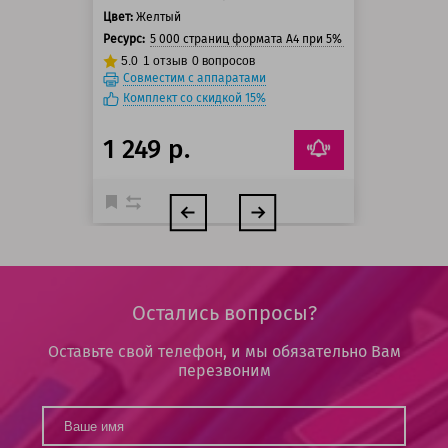
Цвет:
Желтый
Ресурс:
5 000 страниц формата А4 при 5% заполнении стра
5.0
1
отзыв
0
вопросов
Совместим с аппаратами
Комплект со скидкой 15%
1 249 р.
Остались вопросы?
Оставьте свой телефон, и мы обязательно Вам
перезвоним