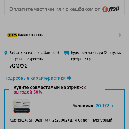
баллов за отзыв
125
100 баллов
Забрать из магазина Завтра, 9
Курьером до двери 12 августа,
125 баллов
августа, воскресенье,
среда, 370 р.
Бесплатно
Подробные характеристики
Производитель принтера:
Canon
Купите совместимый картридж
с
Производитель:
выгодой 50%
Canon
Вид товара:
Картридж лазерный
Оригинальность:
Оригинальный
20 172 р.
Экономия
Цвет:
Пурпурный
Ресурс:
5 000 страниц формата А4 при 5%
Картридж SP 046H M (1252C002) для Canon, пурпурный
заполнении страницы.