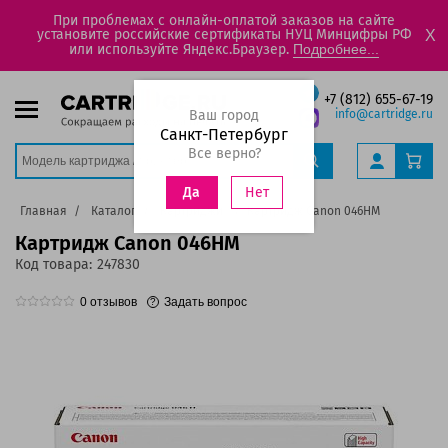
При проблемах с онлайн-оплатой заказов на сайте
установите российские сертификаты НУЦ Минцифры РФ
X
или используйте Яндекс.Браузер.
Подробнее...
+7 (812) 655-67-19
Ваш город
info@cartridge.ru
Санкт-Петербург
Все верно?
Нет
Да
Главная
Каталог
Картриджи
Картридж Canon 046HM
Картридж Canon 046HM
Код товара:
247830
0
отзывов
Задать вопрос