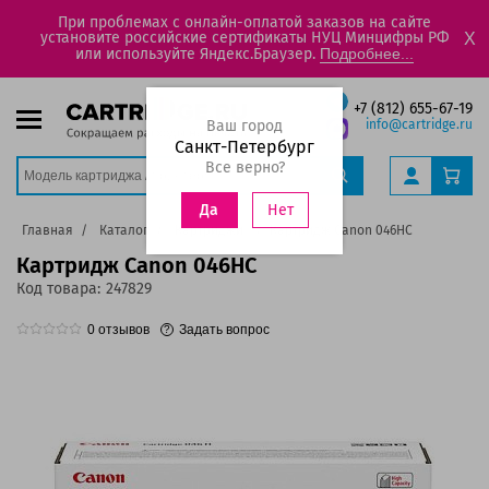
При проблемах с онлайн-оплатой заказов на сайте
установите российские сертификаты НУЦ Минцифры РФ
X
или используйте Яндекс.Браузер.
Подробнее...
+7 (812) 655-67-19
Ваш город
info@cartridge.ru
Санкт-Петербург
Все верно?
Нет
Да
Главная
Каталог
Картриджи
Картридж Canon 046HC
Картридж Canon 046HC
Код товара:
247829
0
отзывов
Задать вопрос