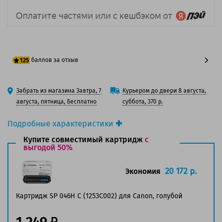
баллов за отзыв
125
100 баллов
Забрать из магазина Завтра, 7
Курьером до двери 8 августа,
125 баллов
августа, пятница, Бесплатно
суббота, 370 р.
Подробные характеристики
Производитель принтера:
Canon
Купите совместимый картридж
с
Производитель:
выгодой 50%
Canon
Вид товара:
Картридж лазерный
Оригинальность:
Оригинальный
20 172 р.
Экономия
Цвет:
Голубой
Ресурс:
5 000 страниц формата А4 при 5%
Картридж SP 046H C (1253C002) для Canon, голубой
заполнении страницы.
1 249
Совместим с аппаратами