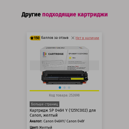
Другие
подходящие картриджи
баллов за отзыв
150
Нет в наличии
125 баллов
150 баллов
Быстрый просмотр
Код товара: 252698
Больше страниц
Картридж SP 046H Y (1251C002) для
Canon, желтый
Аналог:
Canon 046HY/ Canon 046Y
Цвет:
Желтый