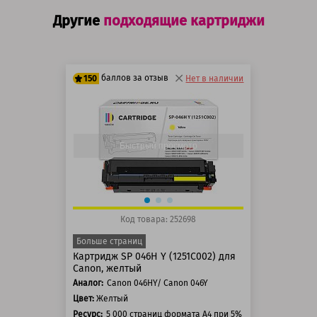
Другие
подходящие картриджи
баллов за отзыв
150
Нет в наличии
125 баллов
150 баллов
Быстрый просмотр
Код товара: 252698
Больше страниц
Картридж SP 046H Y (1251C002) для
Canon, желтый
Аналог:
Canon 046HY/ Canon 046Y
Цвет:
Желтый
Ресурс:
5 000 страниц формата А4 при 5% заполнении стра