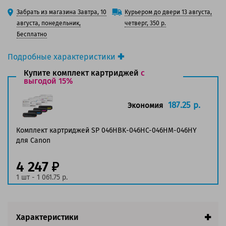
125 баллов
Забрать из магазина Завтра, 10
Курьером до двери 13 августа,
150 баллов
августа, понедельник,
четверг, 350 р.
Бесплатно
Подробные характеристики
Производитель принтера:
Canon
Купите комплект картриджей
с
Производитель:
выгодой 15%
Solution Print
Вид товара:
Картридж лазерный
Оригинальность:
Совместимый
187.25 р.
Экономия
Аналог:
Canon 046HBK/ Canon 046BK
Цвет:
Черный
Комплект картриджей SP 046HBK-046HC-046HM-046HY
Ресурс:
6 300 страниц формата А4 при 5%
для Canon
заполнении страницы
Страна:
Китай
4 247
Гарантия:
1 год
1 шт - 1 061.75 р.
Совместим с аппаратами
Характеристики