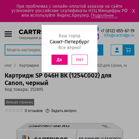
При проблемах с онлайн-оплатой заказов на сайте
установите российские сертификаты НУЦ Минцифры РФ
X
или используйте Яндекс.Браузер.
Подробнее...
+7 (812) 655-67-19
Ваш город
info@cartridge.ru
Санкт-Петербург
Все верно?
Нет
Да
аталог
Картриджи
Картридж SP 046H BK (1254C002) для Canon, черный
Картридж SP 046H BK (1254C002) для
Canon, черный
Код товара:
252695
Больше страниц
0
отзывов
Задать вопрос