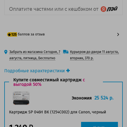
баллов за отзыв
125
100 баллов
Забрать из магазина Сегодня, 7
Курьером до двери 11 августа,
125 баллов
августа, пятница, Бесплатно
вторник, 370 р.
Подробные характеристики
Производитель принтера:
Canon
Купите совместимый картридж
с
Производитель:
выгодой 50%
Canon
Вид товара:
Картридж лазерный
Оригинальность:
Оригинальный
25 524 р.
Экономия
Цвет:
Черный
Ресурс:
6 300 страниц формата А4 при 5%
Картридж SP 046H BK (1254C002) для Canon, черный
заполнении страницы.
Совместим с аппаратами