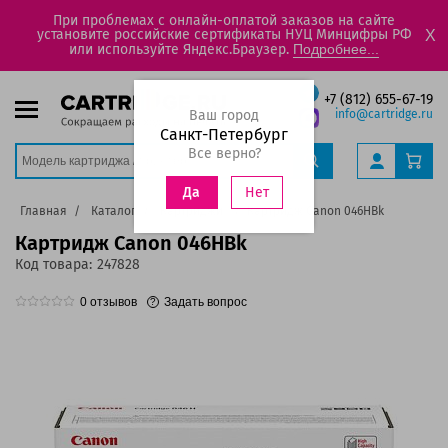
При проблемах с онлайн-оплатой заказов на сайте
установите российские сертификаты НУЦ Минцифры РФ
X
или используйте Яндекс.Браузер.
Подробнее...
+7 (812) 655-67-19
Ваш город
info@cartridge.ru
Санкт-Петербург
Все верно?
Нет
Да
Главная
Каталог
Картриджи
Картридж Canon 046HBk
Картридж Canon 046HBk
Код товара:
247828
0
отзывов
Задать вопрос