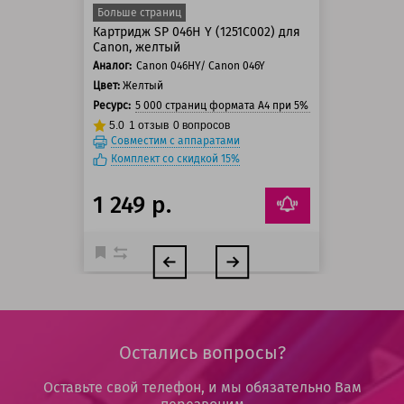
Больше страниц
Картридж SP 046H Y (1251C002) для
Canon, желтый
Аналог:
Canon 046HY/ Canon 046Y
Цвет:
Желтый
Ресурс:
5 000 страниц формата А4 при 5% заполнении стра
5.0
1
отзыв
0
вопросов
Совместим с аппаратами
Комплект со скидкой 15%
1 249 р.
Остались вопросы?
Оставьте свой телефон, и мы обязательно Вам