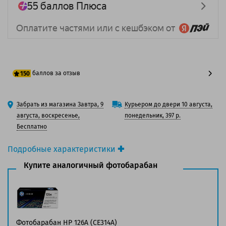
баллов за отзыв
150
125 баллов
Забрать из магазина Завтра, 9
Курьером до двери 10 августа,
150 баллов
августа, воскресенье,
понедельник, 397 р.
Бесплатно
Подробные характеристики
Производитель принтера:
HP
Купите аналогичный фотобарабан
Производитель:
Solution Print
Вид товара:
Фотобарабан
Оригинальность:
Совместимый
Аналог:
HP 126А (CE314A)
Цвет:
Голубой / Желтый / Пурпурный / Черный
Фотобарабан HP 126А (CE314A)