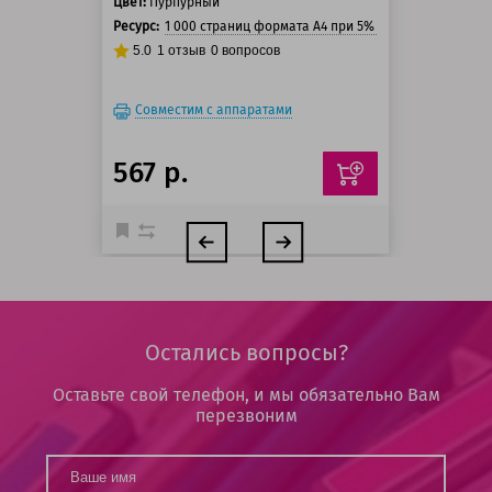
Цвет:
Пурпурный
Ресурс:
1 000 страниц формата А4 при 5% заполнении стра
5.0
1
отзыв
0
вопросов
Совместим с аппаратами
567 р.
Остались вопросы?
Оставьте свой телефон, и мы обязательно Вам
перезвоним