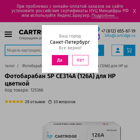
При проблемах с онлайн-оплатой заказов на сайте
установите российские сертификаты НУЦ Минцифры РФ
X
или используйте Яндекс.Браузер.
Подробнее...
+7 (812) 655-67-19
Ваш город
info@cartridge.ru
Санкт-Петербург
Все верно?
Нет
Да
Каталог
Фотобарабаны
Фотобарабан SP CE314A (126A) для HP цветной
Фотобарабан SP CE314A (126A) для HP
цветной
Код товара:
125366
29
отзывов
10
вопросов