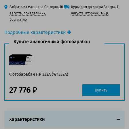
125 баллов
Забрать из магазина Сегодня, 10
Курьером до двери Завтра, 11
150 баллов
августа, понедельник,
августа, вторник, 375 р.
Бесплатно
Подробные характеристики
Производитель принтера:
HP
Купите аналогичный фотобарабан
Производитель:
Solution Print
Вид товара:
Фотобарабан
Оригинальность:
Совместимый
Аналог:
HP 332A (W1332A)
Цвет:
Черный
Фотобарабан HP 332A (W1332A)
Ресурс:
30 000 страниц формата А4 при 5%
заполнении страницы
27 776
Купить
Страна:
Китай
Гарантия:
1 год
Совместим с аппаратами
Характеристики