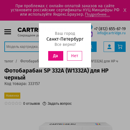
При проблемах с онлайн-оплатой заказов на сайте
установите российские сертификаты НУЦ Минцифры РФ
X
или используйте Яндекс.Браузер.
Подробнее...
+7 (812) 655-67-19
Ваш город
info@cartridge.ru
Санкт-Петербург
Все верно?
Нет
Да
Каталог
Фотобарабаны
Фотобарабан SP 332A (W1332A) для HP черный
Фотобарабан SP 332A (W1332A) для HP
черный
Код товара:
333157
Новинка
0
отзывов
Задать вопрос