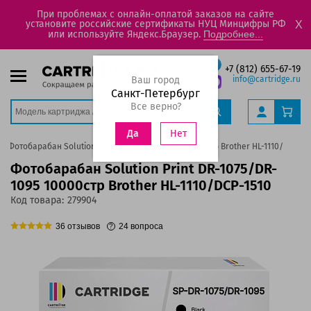
При проблемах с онлайн-оплатой заказов на сайте
установите российские сертификаты НУЦ Минцифры РФ
X
или используйте Яндекс.Браузер.
Подробнее...
+7 (812) 655-67-19
Ваш город
info@cartridge.ru
Санкт-Петербург
Все верно?
Нет
Да
Фотобарабан Solution Print DR-1075/DR-1095 10000стр Brother HL-1110/DCP-15
Фотобарабан Solution Print DR-1075/DR-
1095 10000стр Brother HL-1110/DCP-1510
Код товара:
279904
36
отзывов
24
вопроса