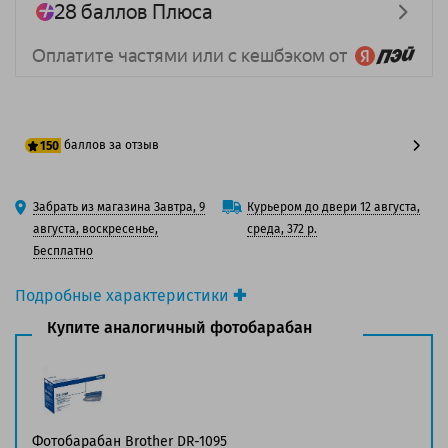
баллов за отзыв
150
125 баллов
Забрать из магазина Завтра, 9
Курьером до двери 12 августа,
150 баллов
августа, воскресенье,
среда, 372 р.
Бесплатно
Подробные характеристики
Производитель принтера:
Brother
Купите аналогичный фотобарабан
Производитель:
Solution Print
Вид товара:
Фотобарабан
Оригинальность:
Совместимый
Аналог:
Brother DR-1075 / DR-1095
Цвет:
Черный
Фотобарабан Brother DR-1095