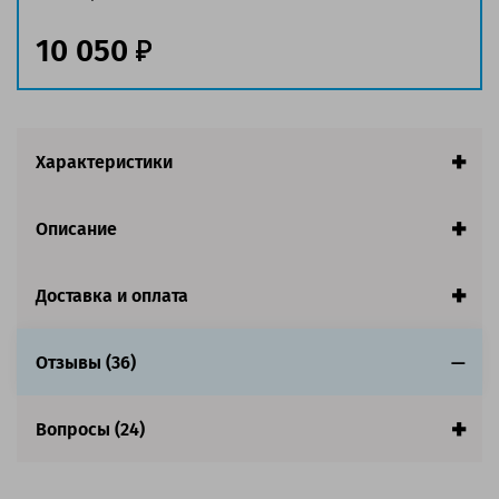
Ресурс:
10 000 страниц формата А4 при 5%
заполнении страницы
10 050
Страна:
Китай
Гарантия:
1 год
Совместим с аппаратами
Характеристики
Описание
Доставка и оплата
Отзывы (36)
Вопросы (24)