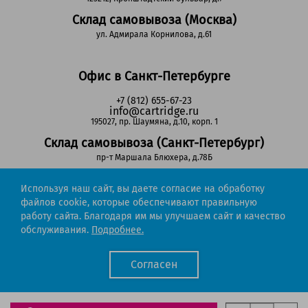
Склад самовывоза (Москва)
ул. Адмирала Корнилова, д.61
Офис в Санкт-Петербурге
+7 (812) 655-67-23
info@cartridge.ru
195027, пр. Шаумяна, д.10, корп. 1
Склад самовывоза (Санкт-Петербург)
пр-т Маршала Блюхера, д.78Б
Используя наш сайт, вы даете согласие на обработку
Регионы РФ
файлов cookie, которые обеспечивают правильную
работу сайта. Благодаря им мы улучшаем сайт и качество
8-800-302-51-53
обслуживания.
Подробнее.
(звонок бесплатный)
info@cartridge.ru
Согласен
Cartridge.ru 2012-2026. Все права защищены
Политика конфиденциальности
Мы работаем с порталом поставщиков