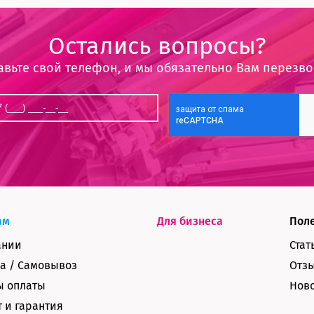
Остались вопросы?
авьте свой телефон, и мы обязательно Вам перезв
ам
Для бизнеса
Пол
ании
Стат
а / Самовывоз
Отз
ы оплаты
Нов
 и гарантия