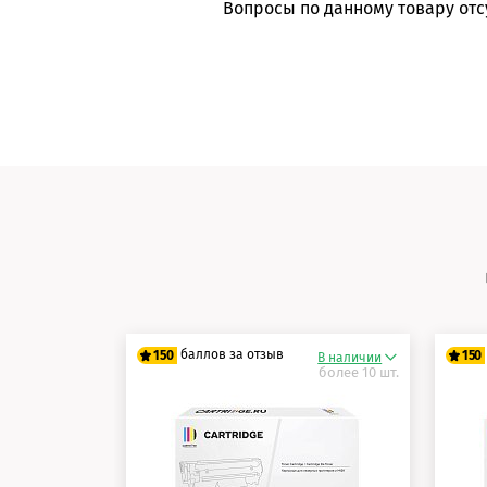
Вопросы по данному товару отс
баллов за отзыв
150
150
В наличии
более 10 шт.
125 баллов
12
150 баллов
15