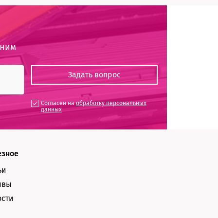
оним
Согласен на
обработку персональных
данных
езное
ьи
ывы
ости