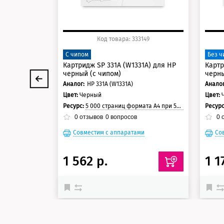
Код товара: 333149
С чипом
Без ч
Картридж SP 331A (W1331A) для HP
Картр
черный (с чипом)
черны
Аналог:
HP 331A (W1331A)
Аналог
Цвет:
Черный
Цвет:
Ресурс:
5 000 страниц формата А4 при 5% заполнении страницы
Ресур
0
отзывов
0
вопросов
0
о
Совместим с аппаратами
Со
1 562 р.
1 1