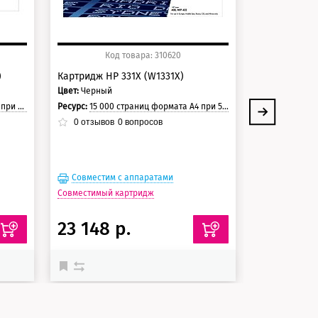
Код товара: 310620
Ко
)
Картридж HP 331X (W1331X)
Картридж HP
Цвет:
Черный
Цвет:
Черный
траницы.
Ресурс:
15 000 страниц формата А4 при 5% заполнении страницы.
Ресурс:
5 000 стран
0
отзывов
0
вопросов
0
отзывов
Совместим с аппаратами
Совместим
Совместимый картридж
Совместимый 
23 148 р.
20 341 