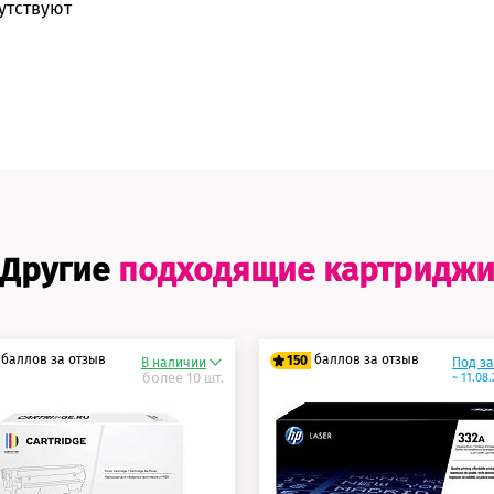
утствуют
Другие
подходящие картридж
баллов за отзыв
баллов за отзыв
150
В наличии
Под з
более 10 шт.
~ 11.08
5 баллов
125 баллов
0 баллов
150 баллов