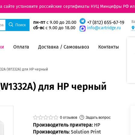
на сайте установите российские сертификаты НУЦ Минцифры РФ ил
В
пн-пт
с 9.00 до 20.00
+7 (812) 655-67-19
сб-вс
с 9.00 до 18.00
info@cartridge.ru
ки
Оплата
Доставка / Самовывоз
Контакты
32A (W1332A) для HP черный
(W1332A) для HP черный
0
отзывов
Задать вопрос
Производитель принтера:
HP
Производитель:
Solution Print