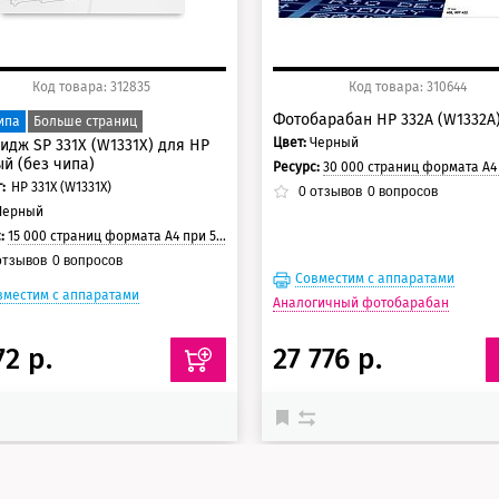
Код товара: 312835
Код товара: 310644
Фотобарабан HP 332A (W1332A
ипа
Больше страниц
Цвет:
Черный
идж SP 331X (W1331X) для HP
й (без чипа)
Ресурс:
30 000 страниц формата А4 при 5% заполнении с
:
HP 331X (W1331X)
0
отзывов
0
вопросов
Черный
с:
15 000 страниц формата А4 при 5% заполнении страницы
тзывов
0
вопросов
Совместим с аппаратами
вместим с аппаратами
Аналогичный фотобарабан
72 р.
27 776 р.