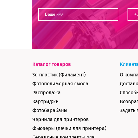
Каталог товаров
Клиент
3d пластик (Филамент)
О комп
Фотополимерная смола
Доставк
Распродажа
Способ
Картриджи
Возврат
Фотобарабаны
Задать 
Чернила для принтеров
Фьюзеры (печки для принтера)
Сервисные комплекты для