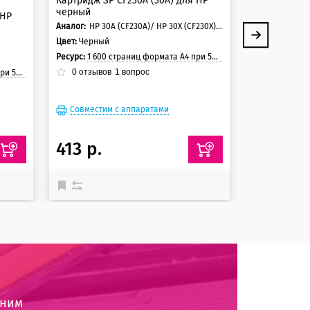
Картридж SP CF230A (30A) для HP
Фотобараба
черный
Цвет:
Черный
 HP
Аналог:
HP 30A (CF230A)/ HP 30X (CF230X)/ HP 32A (CF232A)
Ресурс:
23 000 стра
Цвет:
Черный
0
отзывов
Ресурс:
1 600 страниц формата А4 при 5% заполнении страницы.
0
отзывов
1
вопрос
траницы
Совместим
Совместим с аппаратами
Совместимый 
413 р.
17 655 
оним