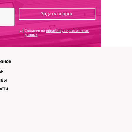
Согласен на
обработку персональных
данных
езное
ьи
ывы
ости