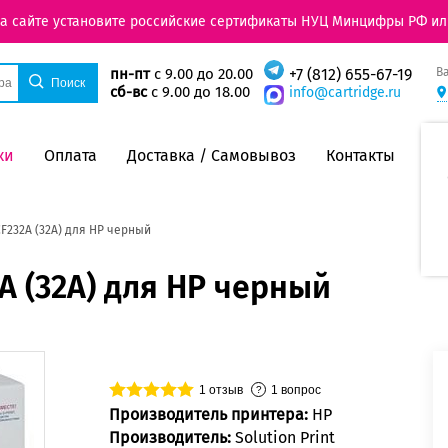
на сайте установите российские сертификаты НУЦ Минцифры РФ ил
В
пн-пт
с 9.00 до 20.00
+7 (812) 655-67-19
сб-вс
с 9.00 до 18.00
info@cartridge.ru
ки
Оплата
Доставка / Самовывоз
Контакты
F232A (32A) для HP черный
A (32A) для HP черный
1
отзыв
1
вопрос
Производитель принтера:
HP
Производитель:
Solution Print