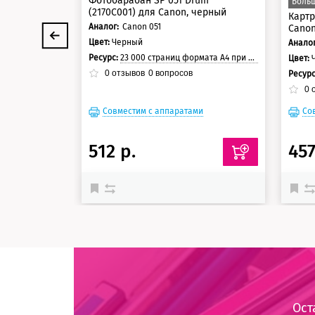
Фотобарабан SP 051 Drum
Больш
(2170C001) для Canon, черный
Картр
Аналог:
Canon 051
Canon
Цвет:
Черный
Аналог
Ресурс:
23 000 страниц формата А4 при 5% заполнении страницы
Цвет:
0
отзывов
0
вопросов
Ресур
0
о
Совместим с аппаратами
Со
512 р.
457
Ост