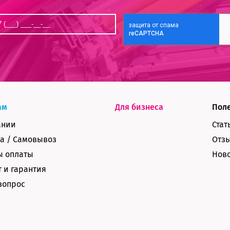
ам
Для бизнеса
Пол
ании
Стат
а / Самовывоз
Отз
ы оплаты
Нов
 и гарантия
вопрос