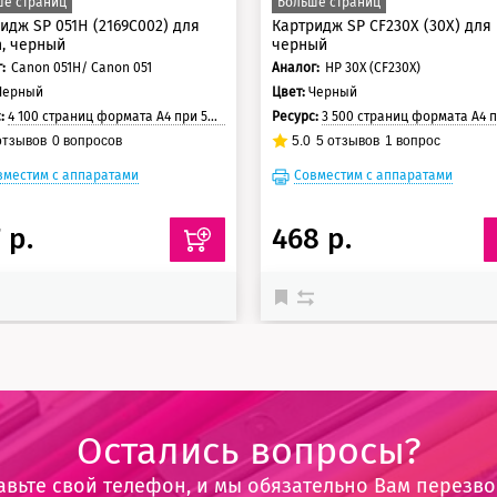
е страниц
Больше страниц
идж SP 051H (2169C002) для
Картридж SP CF230X (30X) для
, черный
черный
:
Canon 051H/ Canon 051
Аналог:
HP 30X (CF230X)
Черный
Цвет:
Черный
с:
4 100 страниц формата А4 при 5% заполнении страницы
Ресурс:
3 500 страниц формата А4 при 5% заполнении с
тзывов
0
вопросов
5.0
5
отзывов
1
вопрос
вместим с аппаратами
Совместим с аппаратами
 р.
468 р.
Остались вопросы?
авьте свой телефон, и мы обязательно Вам перезв