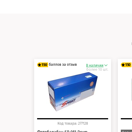
баллов за отзыв
150
150
В наличии
более 10 шт.
125 баллов
12
150 баллов
15
Код товара: 277128