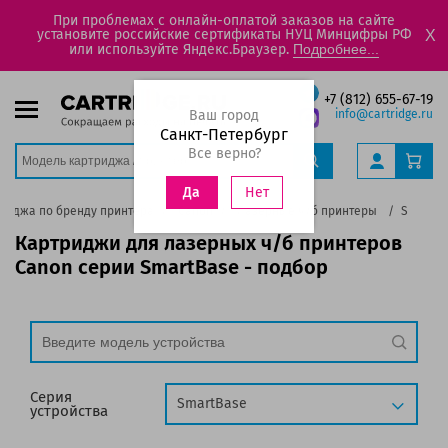
При проблемах с онлайн-оплатой заказов на сайте
установите российские сертификаты НУЦ Минцифры РФ
X
или используйте Яндекс.Браузер.
Подробнее...
+7 (812) 655-67-19
Ваш город
info@cartridge.ru
Санкт-Петербург
Все верно?
Нет
Да
риджа по бренду принтера
Canon
Лазерные ч/б принтеры
SmartBa
Картриджи для лазерных ч/б принтеров
Canon серии SmartBase - подбор
Серия
SmartBase
устройства