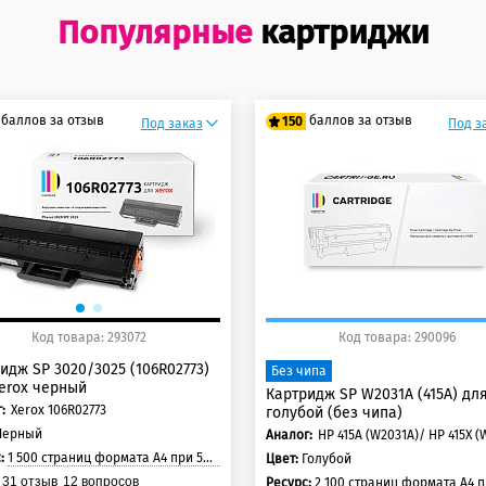
Популярные
картриджи
баллов за отзыв
баллов за отзыв
150
Под заказ
Под з
5 баллов
125 баллов
0 баллов
150 баллов
Код товара: 293072
Код товара: 290096
идж SP 3020/3025 (106R02773)
Без чипа
erox черный
Картридж SP W2031A (415A) дл
:
Xerox 106R02773
голубой (без чипа)
Черный
Аналог:
HP 415A (W2031A)/ HP 415X (
с:
1 500 страниц формата А4 при 5% заполнении страницы
Цвет:
Голубой
31
отзыв
12
вопросов
Ресурс:
2 100 страниц формата А4 при 5% заполнении с