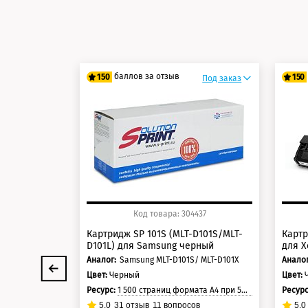
баллов за отзыв
150
150
Под заказ
125 баллов
12
150 баллов
15
Код товара: 304437
Картридж SP 101S (MLT-D101S/MLT-
Картр
D101L) для Samsung черный
для X
Аналог:
Samsung MLT-D101S/ MLT-D101X
Аналог
Цвет:
Черный
Цвет:
Ресурс:
1 500 страниц формата А4 при 5% заполнении страницы
Ресур
5.0
31
отзыв
11
вопросов
5.0