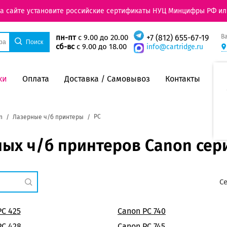
на сайте установите российские сертификаты НУЦ Минцифры РФ ил
В
пн-пт
с 9.00 до 20.00
+7 (812) 655-67-19
сб-вс
с 9.00 до 18.00
info@cartridge.ru
ки
Оплата
Доставка / Самовывоз
Контакты
PC
n
Лазерные ч/б принтеры
ых ч/б принтеров Canon сери
С
PC 425
Canon PC 740
PC 428
Canon PC 745