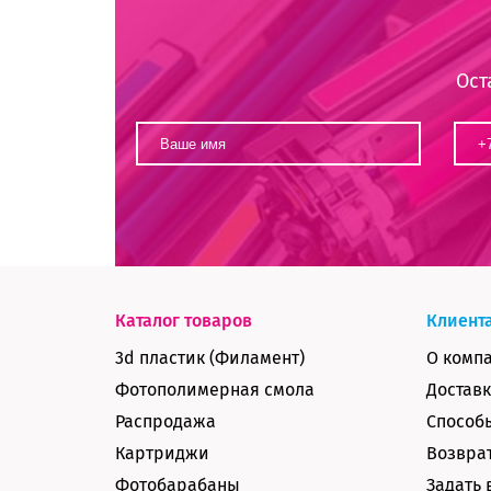
Ост
Каталог товаров
Клиент
3d пластик (Филамент)
О комп
Фотополимерная смола
Доставк
Распродажа
Способ
Картриджи
Возврат
Фотобарабаны
Задать 