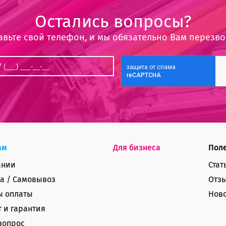
Остались вопросы?
авьте свой телефон, и мы обязательно Вам перезв
ам
Для бизнеса
Пол
ании
Стат
а / Самовывоз
Отз
ы оплаты
Нов
 и гарантия
вопрос