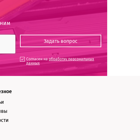
оним
Согласен на
обработку персональных
данных
езное
ьи
ывы
ости