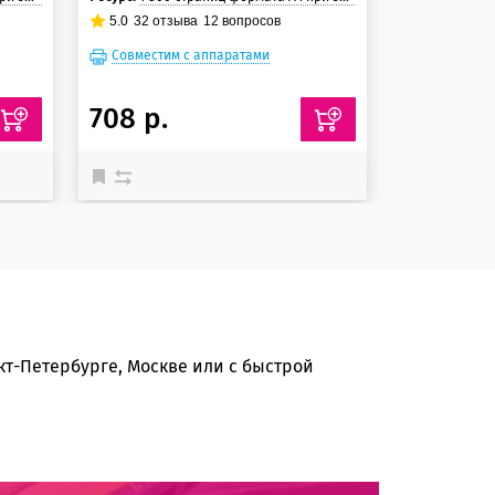
5.0
32
отзыва
12
вопросов
Совместим с аппаратами
Совместим
708 р.
410 р.
т-Петербурге, Москве или с быстрой