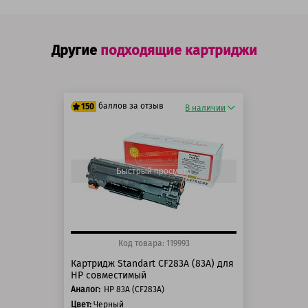
Другие
подходящие картриджи
баллов за отзыв
150
В наличии
125 баллов
150 баллов
Быстрый просмотр
Код товара: 119993
Картридж Standart CF283A (83А) для
HP совместимый
Аналог:
HP 83A (CF283A)
Цвет:
Черный