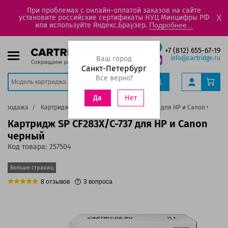
При проблемах с онлайн-оплатой заказов на сайте
установите российские сертификаты НУЦ Минцифры РФ
X
или используйте Яндекс.Браузер.
Подробнее...
+7 (812) 655-67-19
Ваш город
info@cartridge.ru
Санкт-Петербург
Все верно?
Нет
Да
аспродажа
Картриджи
Картридж SP CF283X/С-737 для HP и Canon черны
Картридж SP CF283X/С-737 для HP и Canon
черный
Код товара:
257504
Больше страниц
8
отзывов
3
вопроса