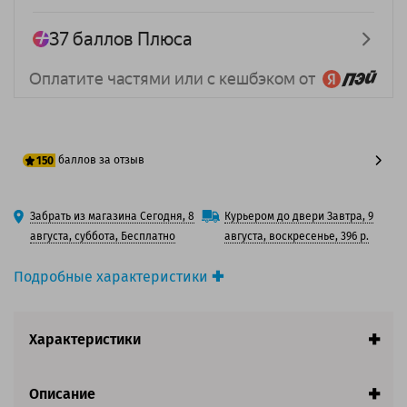
баллов за отзыв
150
125 баллов
Забрать из магазина Сегодня, 8
Курьером до двери Завтра, 9
150 баллов
августа, суббота, Бесплатно
августа, воскресенье, 396 р.
Подробные характеристики
Производитель принтера:
HP
Производитель:
Solution Print
Характеристики
Вид товара:
Картридж лазерный
Оригинальность:
Совместимый
Аналог:
HP 83X (CF283X)/ Canon 737
Описание
Цвет:
Черный