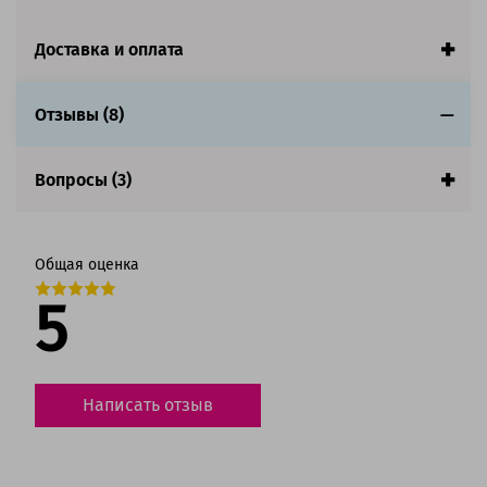
Ресурс:
2 400 страниц формата А4 при 5%
заполнении страницы
Доставка и оплата
Страна:
Китай
Гарантия:
1 год
Отзывы (8)
Совместим с аппаратами
Вопросы (3)
Общая оценка
5
Написать отзыв