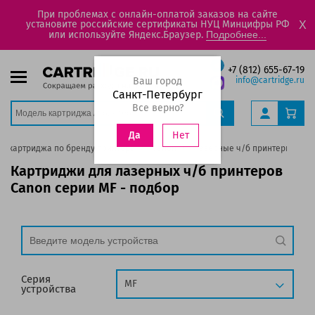
При проблемах с онлайн-оплатой заказов на сайте
установите российские сертификаты НУЦ Минцифры РФ
X
или используйте Яндекс.Браузер.
Подробнее...
+7 (812) 655-67-19
Ваш город
info@cartridge.ru
Санкт-Петербург
Все верно?
Нет
Да
р картриджа по бренду принтера
Canon
Лазерные ч/б принтеры
M
Картриджи для лазерных ч/б принтеров
Canon серии MF - подбор
Серия
MF
устройства