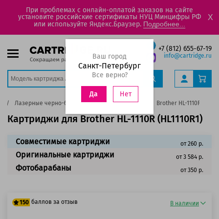
При проблемах с онлайн-оплатой заказов на сайте
установите российские сертификаты НУЦ Минцифры РФ
X
или используйте Яндекс.Браузер.
Подробнее...
+7 (812) 655-67-19
Ваш город
info@cartridge.ru
Санкт-Петербург
Все верно?
Нет
Да
er
Лазерные черно-белые принтеры, МФУ
HL
Brother HL-1110R (HL111
Картриджи для Brother HL-1110R (HL1110R1)
Совместимые картриджи
от 260 р.
Оригинальные картриджи
от 3 584 р.
Фотобарабаны
от 350 р.
баллов за отзыв
150
В наличии