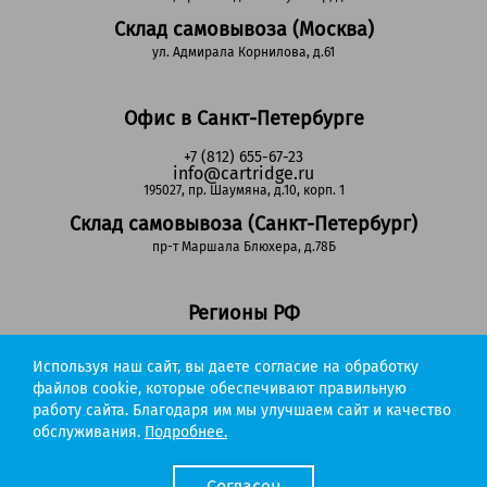
Склад самовывоза (Москва)
ул. Адмирала Корнилова, д.61
Офис в Санкт-Петербурге
+7 (812) 655-67-23
info@cartridge.ru
195027, пр. Шаумяна, д.10, корп. 1
Склад самовывоза (Санкт-Петербург)
пр-т Маршала Блюхера, д.78Б
Регионы РФ
8-800-302-51-53
Используя наш сайт, вы даете согласие на обработку
(звонок бесплатный)
info@cartridge.ru
файлов cookie, которые обеспечивают правильную
работу сайта. Благодаря им мы улучшаем сайт и качество
Cartridge.ru 2012-2026. Все права защищены
обслуживания.
Подробнее.
Политика конфиденциальности
Мы работаем с порталом поставщиков
Согласен