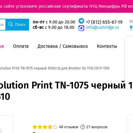
на сайте установите российские сертификаты НУЦ Минцифры РФ ил
В
пн-пт
с 9.00 до 20.00
+7 (812) 655-67-19
сб-вс
с 9.00 до 18.00
info@cartridge.ru
ки
Оплата
Доставка / Самовывоз
Контакты
ution Print TN-1075 черный 1000стр для Brother HL-1110/DCP-1510
ution Print TN-1075 черный 
510
48
отзывов
27
вопросов