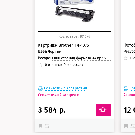
Код товара: 101076
Картридж Brother TN-1075
Фотоб
Цвет:
Черный
Ресур
Ресурс:
1 000 страниц формата А4 при 5% заполнении страницы.
0
о
0
отзывов
0
вопросов
Совместим с аппаратами
Со
Совместимый картридж
Анало
3 584 р.
12 