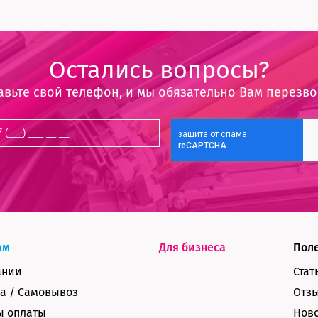
Остались вопросы?
авьте свой телефон, и мы обязательно Вам перезв
ам
Для бизнеса
Пол
ании
Стат
а / Самовывоз
Отз
ы оплаты
Нов