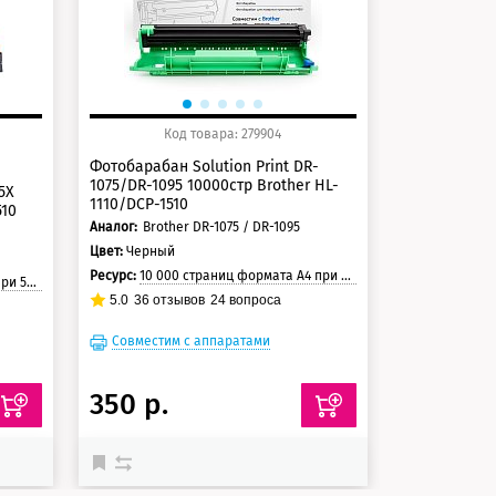
Код товара: 279904
Фотобарабан Solution Print DR-
1075/DR-1095 10000стр Brother HL-
5X
1110/DCP-1510
510
Аналог:
Brother DR-1075 / DR-1095
Цвет:
Черный
Ресурс:
10 000 страниц формата А4 при 5% заполнении страницы
траницы
5.0
36
отзывов
24
вопроса
Совместим с аппаратами
350 р.