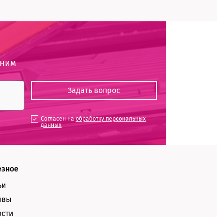
оним
Согласен на
обработку персональных
данных
езное
ьи
ывы
ости