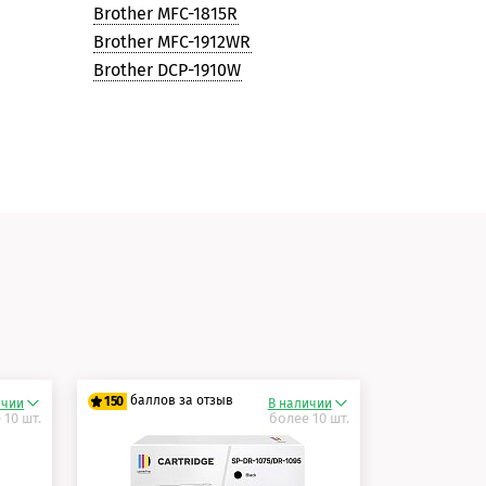
Brother MFC-1815R
Brother MFC-1912WR
Brother DCP-1910W
и
баллов за отзыв
150
ичии
В наличии
 10 шт.
более 10 шт.
125 баллов
150 баллов