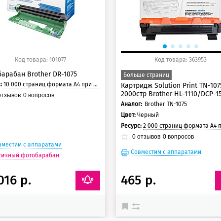
Код товара: 101077
Код товара: 363953
арабан Brother DR-1075
Больше страниц
с:
10 000 страниц формата А4 при 5% заполнении страницы.
Картридж Solution Print TN-107
2000стр Brother HL-1110/DCP-1
тзывов
0
вопросов
Аналог:
Brother TN-1075
Цвет:
Черный
Ресурс:
2 000 страниц формата А4 при 5% заполнении с
0
отзывов
0
вопросов
вместим с аппаратами
Совместим с аппаратами
гичный фотобарабан
016 р.
465 р.