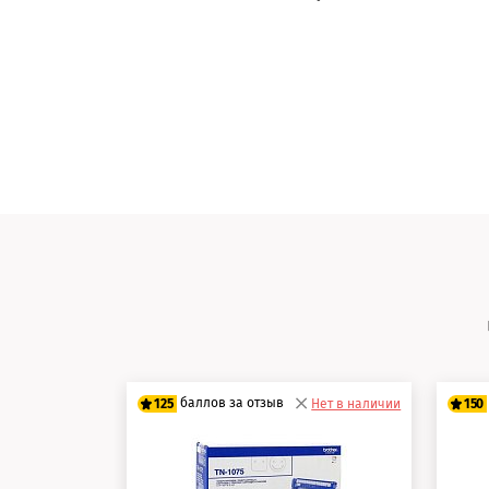
баллов за отзыв
125
Нет в наличии
150
100 баллов
12
125 баллов
15