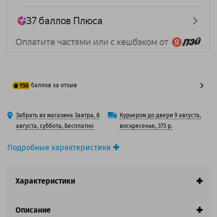
баллов за отзыв
150
125 баллов
Забрать из магазина Завтра, 8
Курьером до двери 9 августа,
150 баллов
августа, суббота, Бесплатно
воскресенье, 373 р.
Подробные характеристики
Производитель принтера:
Brother
Производитель:
Solution Print
Характеристики
Вид товара:
Картридж лазерный
Оригинальность:
Совместимый
Аналог:
Brother TN-1075
Описание
Цвет:
Черный