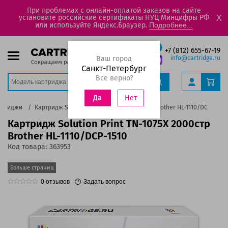
При проблемах с онлайн-оплатой заказов на сайте
установите российские сертификаты НУЦ Минцифры РФ
X
или используйте Яндекс.Браузер.
Подробнее...
+7 (812) 655-67-19
Ваш город
info@cartridge.ru
Санкт-Петербург
Все верно?
Нет
Да
ртриджи
Картридж Solution Print TN-1075X 2000стр Brother HL-1110/DCP-1510
Картридж Solution Print TN-1075X 2000стр
Brother HL-1110/DCP-1510
Код товара:
363953
Больше страниц
0
отзывов
Задать вопрос