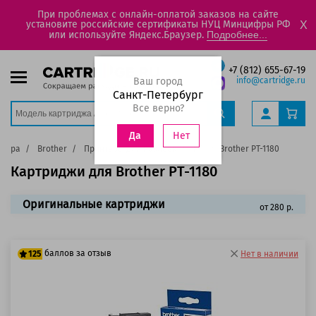
При проблемах с онлайн-оплатой заказов на сайте
установите российские сертификаты НУЦ Минцифры РФ
X
или используйте Яндекс.Браузер.
Подробнее...
+7 (812) 655-67-19
Ваш город
info@cartridge.ru
Санкт-Петербург
Все верно?
Нет
Да
нтера
Brother
Принтеры для наклеек
PT
Brother PT-1180
Картриджи для Brother PT-1180
Оригинальные картриджи
от 280 р.
баллов за отзыв
125
Нет в наличии
100 баллов
125 баллов