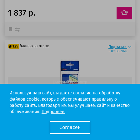
1 837 р.
баллов за отзыв
125
Под заказ
~ 09.08.2026
100 баллов
125 баллов
Быстрый просмотр
Используя наш сайт, вы даете согласие на обработку
файлов cookie, которые обеспечивают правильную
работу сайта. Благодаря им мы улучшаем сайт и качество
обслуживания.
Подробнее.
Код товара: 1972
Согласен
Картридж Brother TZe-431
Ресурс:
8 метров.