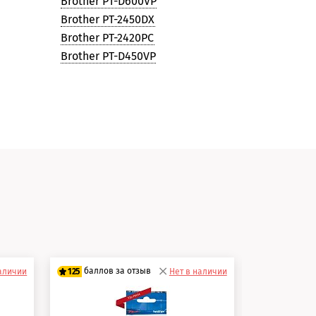
Brother PT-D600VP
Brother PT-2450DX
Brother PT-2420PC
Brother PT-D450VP
и
баллов за отзыв
баллов 
наличии
125
Нет в наличии
125
100 баллов
100 балло