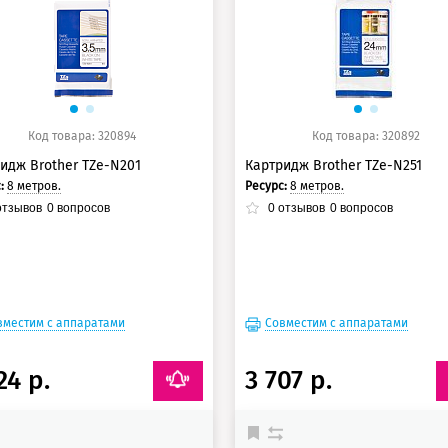
5 баллов
125 баллов
Код товара: 320894
Код товара: 320892
идж Brother TZe-N201
Картридж Brother TZe-N251
с:
8 метров.
Ресурс:
8 метров.
тзывов
0
вопросов
0
отзывов
0
вопросов
вместим с аппаратами
Совместим с аппаратами
24 р.
3 707 р.