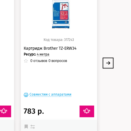
125 баллов
125 балло
Код товара: 317243
Ко
Картридж Brother TZ-ERW34
Картридж Br
Ресурс:
4 метрa
Ресурс:
4 метр
0
отзывов
0
вопросов
0
отзывов
Совместим с аппаратами
Совместим
783 р.
16 101 