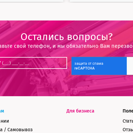
Остались вопросы?
авьте свой телефон, и мы обязательно Вам перезв
ам
Для бизнеса
Пол
ании
Стат
а / Самовывоз
Отз