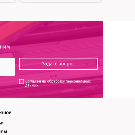
оним
Согласен на
обработку персональных
данных
езное
ьи
ывы