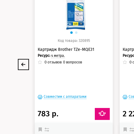
125 баллов
12
Код товара: 320895
Картридж Brother TZe-MQE31
Картр
Ресурс:
4 метра.
Ресур
0
отзывов
0
вопросов
0
о
Совместим с аппаратами
Со
783 р.
2 2