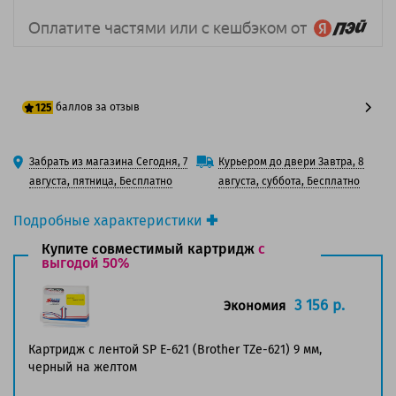
баллов за отзыв
125
100 баллов
Забрать из магазина Сегодня, 7
Курьером до двери Завтра, 8
125 баллов
августа, пятница, Бесплатно
августа, суббота, Бесплатно
Подробные характеристики
Производитель принтера:
Brother
Купите совместимый картридж
с
Производитель:
выгодой 50%
Brother
Вид товара:
Ленты для наклеек
Оригинальность:
Оригинальный
3 156 р.
Экономия
Ресурс:
8 метров.
Страна:
Япония
Картридж с лентой SP E-621 (Brother TZe-621) 9 мм,
черный на желтом
Совместим с аппаратами