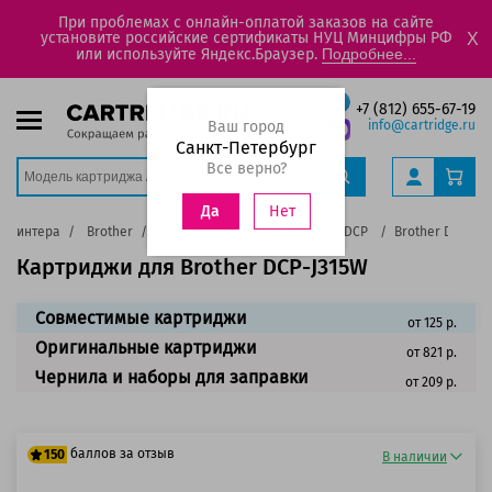
При проблемах с онлайн-оплатой заказов на сайте
установите российские сертификаты НУЦ Минцифры РФ
X
или используйте Яндекс.Браузер.
Подробнее...
+7 (812) 655-67-19
Ваш город
info@cartridge.ru
Санкт-Петербург
Все верно?
Нет
Да
 принтера
Brother
Струйные принтеры, МФУ
DCP
Brother DCP-J3
Картриджи для Brother DCP-J315W
Совместимые картриджи
от 125 р.
Оригинальные картриджи
от 821 р.
Чернила и наборы для заправки
от 209 р.
баллов за отзыв
150
В наличии