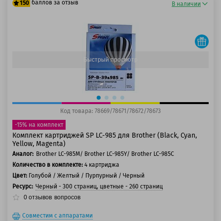
баллов за отзыв
150
В наличии
125 баллов
150 баллов
Быстрый просмотр
Код товара: 78669/78671/78672/78673
-15% на комплект
Комплект картриджей SP LC-985 для Brother (Black, Cyan,
Yellow, Magenta)
Аналог:
Brother LC-985M/ Brother LC-985Y/ Brother LC-985C
Количество в комплекте:
4 картриджа
Цвет:
Голубой / Желтый / Пурпурный / Черный
Ресурс:
Черный - 300 страниц, цветные - 260 страниц
0
отзывов
вопросов
Совместим с аппаратами