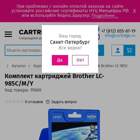
При проблемах с онлайн-оплатой заказов на сайте
установите российские сертификаты НУЦ Минцифры РФ
X
или используйте Яндекс.Браузер.
Подробнее...
+7 (812) 655-67-19
Ваш город
info@cartridge.ru
Санкт-Петербург
Все верно?
Нет
Да
ная
Каталог
Картриджи
Комплект картриджей Brother LC-985C/M/Y
Комплект картриджей Brother LC-
985C/M/Y
Код товара:
95669
0
отзывов
Задать вопрос