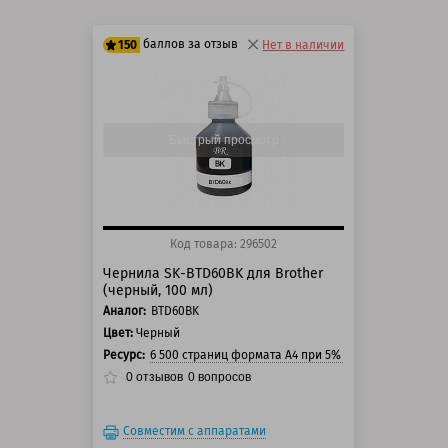
баллов за отзыв
150
Нет в наличии
125 баллов
150 баллов
Быстрый просмотр
Код товара: 296502
Чернила SK-BTD60BK для Brother
(черный, 100 мл)
Аналог:
BTD60BK
Цвет:
Черный
Ресурс:
6 500 страниц формата А4 при 5% заполнении стра
0
отзывов
0
вопросов
Совместим с аппаратами