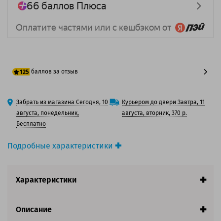
баллов за отзыв
125
100 баллов
Забрать из магазина Сегодня, 10
Курьером до двери Завтра, 11
125 баллов
августа, понедельник,
августа, вторник, 370 р.
Бесплатно
Подробные характеристики
Производитель принтера:
Brother
Производитель:
Brother
Характеристики
Вид товара:
Картридж струйный
Оригинальность:
Оригинальный
Ресурс:
3(C/M/Y)*260 страниц формата А4 при 5%
Описание
заполнении страницы.