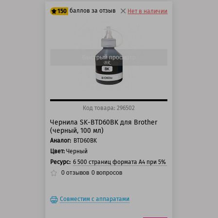
баллов за отзыв
150
Нет в наличии
125 баллов
150 баллов
Быстрый просмотр
Код товара: 296502
Чернила SK-BTD60BK для Brother
(черный, 100 мл)
Аналог:
BTD60BK
Цвет:
Черный
Ресурс:
6 500 страниц формата А4 при 5% заполнении стра
0
отзывов
0
вопросов
Совместим с аппаратами