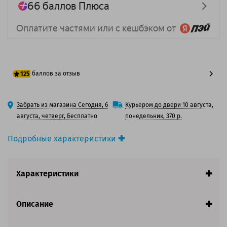
баллов за отзыв
125
100 баллов
Забрать из магазина Сегодня, 6
Курьером до двери 10 августа,
125 баллов
августа, четверг, Бесплатно
понедельник, 370 р.
Подробные характеристики
Производитель принтера:
Brother
Производитель:
Brother
Характеристики
Вид товара:
Картридж струйный
Оригинальность:
Оригинальный
Ресурс:
3(C/M/Y)*260 страниц формата А4 при 5%
Описание
заполнении страницы.
Страна:
Китай