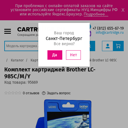
При проблемах с онлайн-оплатой заказов на сайте
установите российские сертификаты НУЦ Минцифры РФ
X
или используйте Яндекс.Браузер.
Подробнее...
+7 (812) 655-67-19
Ваш город
info@cartridge.ru
Санкт-Петербург
Все верно?
Нет
Да
ная
Каталог
Картриджи
Комплект картриджей Brother LC-985C/M/Y
Комплект картриджей Brother LC-
985C/M/Y
Код товара:
95669
0
отзывов
Задать вопрос