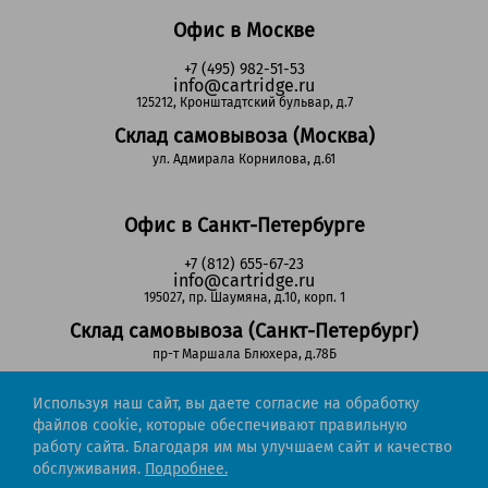
Офис в Москве
+7 (495) 982-51-53
info@cartridge.ru
125212, Кронштадтский бульвар, д.7
Склад самовывоза (Москва)
ул. Адмирала Корнилова, д.61
Офис в Санкт-Петербурге
+7 (812) 655-67-23
info@cartridge.ru
195027, пр. Шаумяна, д.10, корп. 1
Склад самовывоза (Санкт-Петербург)
пр-т Маршала Блюхера, д.78Б
Используя наш сайт, вы даете согласие на обработку
Регионы РФ
файлов cookie, которые обеспечивают правильную
работу сайта. Благодаря им мы улучшаем сайт и качество
8-800-302-51-53
обслуживания.
Подробнее.
(звонок бесплатный)