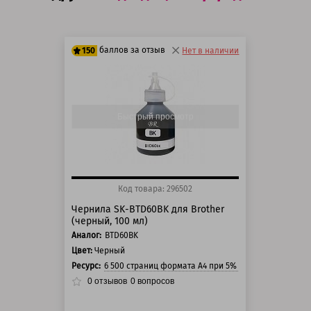
баллов за отзыв
150
Нет в наличии
125 баллов
150 баллов
Быстрый просмотр
Код товара: 296502
Чернила SK-BTD60BK для Brother
(черный, 100 мл)
Аналог:
BTD60BK
Цвет:
Черный
Ресурс:
6 500 страниц формата А4 при 5% заполнении стра
0
отзывов
0
вопросов