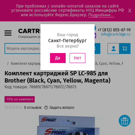
При проблемах с онлайн-оплатой заказов на сайте
установите российские сертификаты НУЦ Минцифры РФ
X
или используйте Яндекс.Браузер.
Подробнее...
+7 (812) 655-67-19
Ваш город
info@cartridge.ru
Санкт-Петербург
Все верно?
Нет
Да
жи
Комплект картриджей SP LC-985 для Brother (Black, Cyan, Yellow, Magent
Комплект картриджей SP LC-985 для
Brother (Black, Cyan, Yellow, Magenta)
Код товара:
78669/78671/78672/78673
-15% на комплект
0
отзывов
Задать вопрос