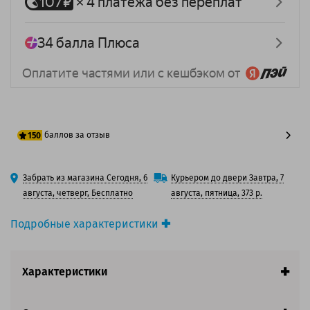
баллов за отзыв
150
125 баллов
Забрать из магазина Сегодня, 6
Курьером до двери Завтра, 7
150 баллов
августа, четверг, Бесплатно
августа, пятница, 373 р.
Подробные характеристики
Производитель принтера:
Brother
Производитель:
Solution Print
Характеристики
Вид товара:
Картридж струйный
Оригинальность:
Совместимый
Аналог:
Brother LC-985M/ Brother LC-985Y/ Brother