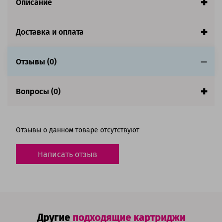
Описание
LC-985C
Количество в комплекте:
4 картриджа
Цвет:
Голубой / Желтый / Пурпурный / Черный
Доставка и оплата
Ресурс:
Черный - 300 страниц, цветные - 260
Отзывы (0)
страниц
Гарантия:
1 год
Вопросы (0)
Состав комплекта
Совместим с аппаратами
Отзывы о данном товаре отсутствуют
Написать отзыв
Другие
подходящие картриджи