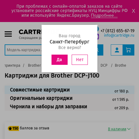
При проблемах с онлайн-оплатой заказов на сайте
установите российские сертификаты НУЦ Минцифры РФ
X
или используйте Яндекс.Браузер.
Подробнее...
+7 (812) 655-67-19
Ваш город
info@cartridge.ru
Санкт-Петербург
Все верно?
Нет
Да
ду принтера
Brother
Струйные принтеры, МФУ
DCP
Brother DCP-J
Картриджи для Brother DCP-J100
Совместимые картриджи
от 180 р.
Оригинальные картриджи
от 1 595 р.
Чернила и наборы для заправки
от 209 р.
баллов за отзыв
150
В наличии