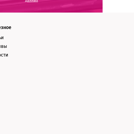
данных
езное
ьи
ывы
ости