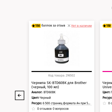
баллов за отзыв
150
Нет в наличии
150
125 баллов
12
150 баллов
15
Код товара: 296502
Чернила SK-BTD60BK для Brother
Черн
(черный, 100 мл)
Unive
Аналог:
BTD60BK
Цвет:
Цвет:
Черный
Ресур
Ресурс:
6 500 страниц формата А4 при 5% заполнении страницы
0
о
0
отзывов
0
вопросов