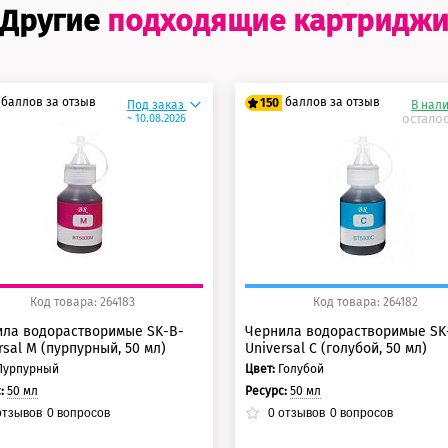
Другие
подходящие картридж
баллов за отзыв
баллов за отзыв
150
Под заказ
В нал
осталос
~ 10.08.2026
5 баллов
125 баллов
0 баллов
150 баллов
Код товара: 264183
Код товара: 264182
ила водорастворимые SK-B-
Чернила водорастворимые SK
rsal M (пурпурный, 50 мл)
Universal C (голубой, 50 мл)
Пурпурный
Цвет:
Голубой
с:
50 мл
Ресурс:
50 мл
тзывов
0
вопросов
0
отзывов
0
вопросов