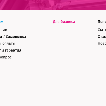
ам
Для бизнеса
Пол
ании
Стат
а / Самовывоз
Отз
ы оплаты
Нов
 и гарантия
вопрос