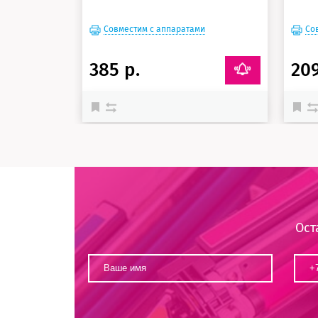
Совместим с аппаратами
Со
385 р.
209
Ост