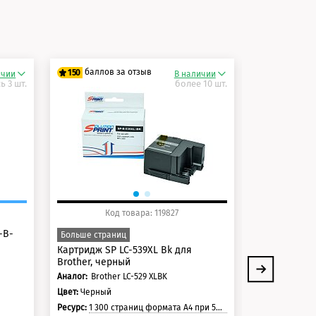
и
баллов за отзыв
баллов 
150
125
ичии
В наличии
ь 3 шт.
более 10 шт.
125 баллов
100 балло
150 баллов
125 балло
Код товара: 119827
Ко
-B-
Картридж Bro
Больше страниц
Цвет:
Голубой
Картридж SP LC-539XL Bk для
Brother, черный
Ресурс:
1 300 стран
Аналог:
Brother LC-529 XLBK
0
отзывов
Цвет:
Черный
Ресурс:
1 300 страниц формата А4 при 5% заполнении страницы