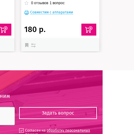
0
отзывов
1
вопрос
Совместим с аппаратами
Совместим
180 р.
1 595 р
оним
Согласен на
обработку персональных