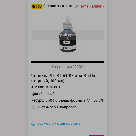
баллов за отзыв
150
Нет в наличии
125 баллов
150 баллов
Быстрый просмотр
Код товара: 296502
Чернила SK-BTD60BK для Brother
(черный, 100 мл)
Аналог:
BTD60BK
Цвет:
Черный
Ресурс:
6 500 страниц формата А4 при 5% заполнении стра
0
отзывов
0
вопросов
Совместим с аппаратами