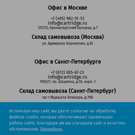
Офис в Москве
+7 (495) 982-51-53
info@cartridge.ru
125212, Кронштадтский бульвар, д.7
Склад самовывоза (Москва)
ул. Адмирала Корнилова, д.61
Офис в Санкт-Петербурге
+7 (812) 655-67-23
info@cartridge.ru
195027, пр. Шаумяна, д.10, корп. 1
Склад самовывоза (Санкт-Петербург)
пр-т Маршала Блюхера, д.78Б
Используя наш сайт, вы даете согласие на обработку
Регионы РФ
файлов cookie, которые обеспечивают правильную
работу сайта. Благодаря им мы улучшаем сайт и качество
8-800-302-51-53
обслуживания.
Подробнее.
(звонок бесплатный)