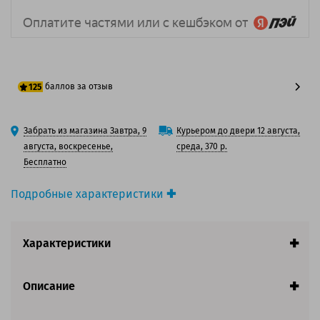
баллов за отзыв
125
100 баллов
Забрать из магазина Завтра, 9
Курьером до двери 12 августа,
125 баллов
августа, воскресенье,
среда, 370 р.
Бесплатно
Подробные характеристики
Производитель принтера:
Brother
Производитель:
Brother
Характеристики
Вид товара:
Картридж струйный
Оригинальность:
Оригинальный
Цвет:
Голубой
Описание
Ресурс:
1 300 страниц формата А4 при 5%
заполнении страницы.