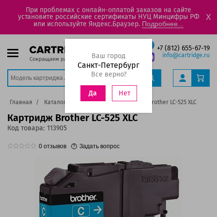
При проблемах с онлайн-оплатой заказов на сайте
установите российские сертификаты НУЦ Минцифры РФ
X
или используйте Яндекс.Браузер.
Подробнее...
+7 (812) 655-67-19
Ваш город
info@cartridge.ru
Санкт-Петербург
Все верно?
Нет
Да
Главная
Каталог
Картриджи
Картридж Brother LC-525 XLC
Картридж Brother LC-525 XLC
Код товара:
113905
0
отзывов
Задать вопрос