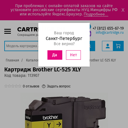
При проблемах с онлайн-оплатой заказов на сайте
установите российские сертификаты НУЦ Минцифры РФ
X
или используйте Яндекс.Браузер.
Подробнее...
+7 (812) 655-67-19
Ваш город
info@cartridge.ru
Санкт-Петербург
Все верно?
Нет
Да
Главная
Каталог
Картриджи
Картридж Brother LC-525 XLY
Картридж Brother LC-525 XLY
Код товара:
113907
0
отзывов
Задать вопрос