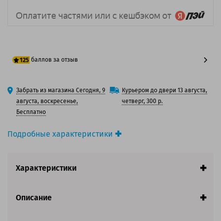
баллов за отзыв
125
100 баллов
Забрать из магазина Сегодня, 9
Курьером до двери 13 августа,
125 баллов
августа, воскресенье,
четверг, 300 р.
Бесплатно
Подробные характеристики
Производитель принтера:
Brother
Производитель:
Brother
Характеристики
Вид товара:
Картридж струйный
Оригинальность:
Оригинальный
Цвет:
Желтый
Описание
Ресурс:
1 300 страниц формата А4 при 5%
заполнении страницы.