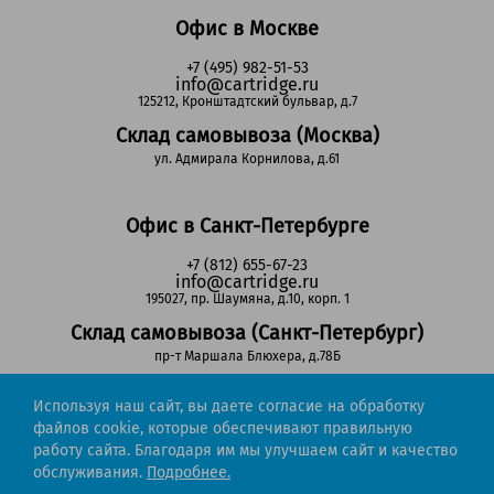
Офис в Москве
+7 (495) 982-51-53
info@cartridge.ru
125212, Кронштадтский бульвар, д.7
Склад самовывоза (Москва)
ул. Адмирала Корнилова, д.61
Офис в Санкт-Петербурге
+7 (812) 655-67-23
info@cartridge.ru
195027, пр. Шаумяна, д.10, корп. 1
Склад самовывоза (Санкт-Петербург)
пр-т Маршала Блюхера, д.78Б
Используя наш сайт, вы даете согласие на обработку
Регионы РФ
файлов cookie, которые обеспечивают правильную
работу сайта. Благодаря им мы улучшаем сайт и качество
8-800-302-51-53
обслуживания.
Подробнее.
(звонок бесплатный)