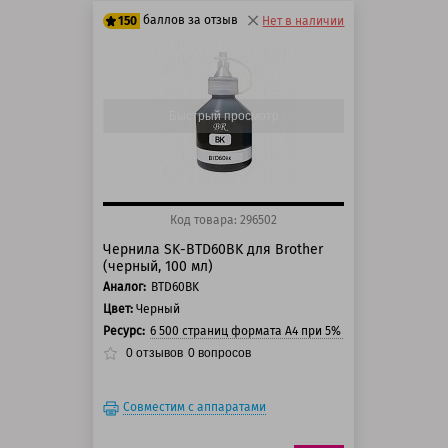
баллов за отзыв
150
Нет в наличии
125 баллов
150 баллов
Быстрый просмотр
Код товара: 296502
Чернила SK-BTD60BK для Brother
(черный, 100 мл)
Аналог:
BTD60BK
Цвет:
Черный
Ресурс:
6 500 страниц формата А4 при 5% заполнении стра
0
отзывов
0
вопросов
Совместим с аппаратами