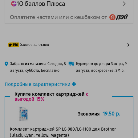
баллов за отзыв
150
125 баллов
Забрать из магазина Сегодня, 8
Курьером до двери Завтра, 9
150 баллов
августа, суббота, Бесплатно
августа, воскресенье, 371 р.
Подробные характеристики
Производитель принтера:
Brother
Купите комплект картриджей
с
Производитель:
выгодой 15%
Solution Print
Вид товара:
Картридж струйный
Оригинальность:
Совместимый
19.50 р.
Экономия
Аналог:
Brother LC-980M/ LC-1100M/ LC-1100NY-M
Цвет:
Пурпурный
Комплект картриджей SP LC-980/LC-1100 для Brother
Ресурс:
260 страниц формата А4 при 5%
(Black, Cyan, Yellow, Magenta)