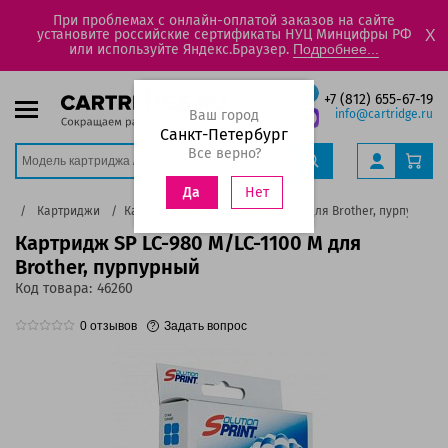
При проблемах с онлайн-оплатой заказов на сайте
установите российские сертификаты НУЦ Минцифры РФ
X
или используйте Яндекс.Браузер.
Подробнее...
+7 (812) 655-67-19
Ваш город
info@cartridge.ru
Санкт-Петербург
Все верно?
Нет
Да
лог
Картриджи
Картридж SP LC-980 M/LC-1100 M для Brother, пурпурный
Картридж SP LC-980 M/LC-1100 M для
Brother, пурпурный
Код товара:
46260
0
отзывов
Задать вопрос