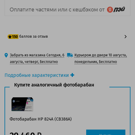
баллов за отзыв
150
125 баллов
Забрать из магазина Сегодня, 6
Курьером до двери 10 августа,
150 баллов
августа, четверг, Бесплатно
понедельник, Бесплатно
Подробные характеристики
Производитель принтера:
HP
Купите аналогичный фотобарабан
Производитель:
HP
Вид товара:
Фотобарабан
Оригинальность:
Оригинальный
Цвет:
Желтый
Ресурс:
35 000 страниц формата А4 при 5%
Фотобарабан HP 824A (CB386A)
заполнении страницы.
Совместим с аппаратами