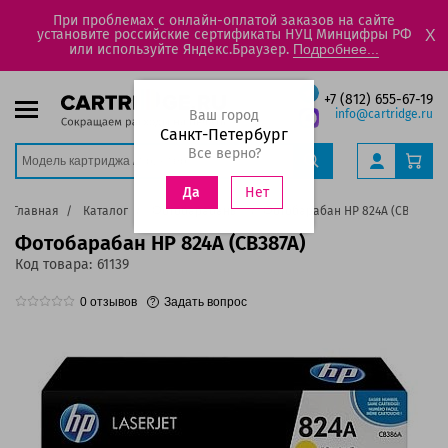
При проблемах с онлайн-оплатой заказов на сайте
установите российские сертификаты НУЦ Минцифры РФ
X
или используйте Яндекс.Браузер.
Подробнее...
+7 (812) 655-67-19
Ваш город
info@cartridge.ru
Санкт-Петербург
Все верно?
Нет
Да
Главная
Каталог
Фотобарабаны
Фотобарабан HP 824A (CB387A)
Фотобарабан HP 824A (CB387A)
Код товара:
61139
0
отзывов
Задать вопрос