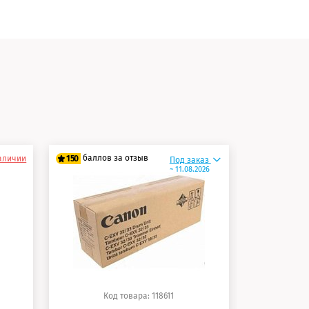
и
баллов за отзыв
баллов 
наличии
150
125
Под заказ
~ 11.08.2026
125 баллов
100 балло
150 баллов
125 балло
Код товара: 118611
Ко