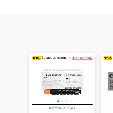
баллов за отзыв
150
Нет в наличии
125
125 баллов
10
150 баллов
12
Код товара: 110414