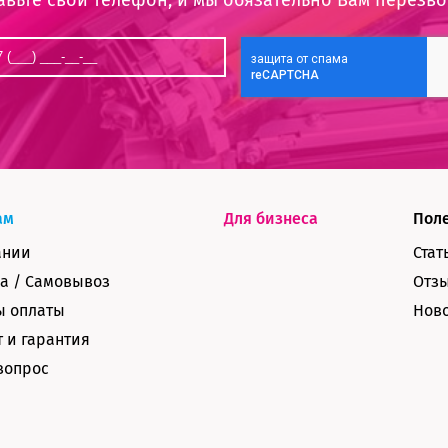
ам
Для бизнеса
Пол
ании
Стат
а / Самовывоз
Отз
ы оплаты
Нов
 и гарантия
вопрос