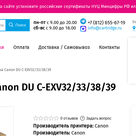
на сайте установите российские сертификаты НУЦ Минцифры РФ ил
В
пн-пт
с 9.00 до 20.00
+7 (812) 655-67-19
сб-вс
с 9.00 до 18.00
info@cartridge.ru
ки
Оплата
Доставка / Самовывоз
Контакты
а Canon DU C-EXV32/33/38/39
non DU C-EXV32/33/38/39
0
отзывов
Задать вопрос
Производитель принтера:
Canon
Производитель:
Canon