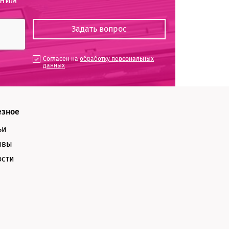
Согласен на
обработку персональных
данных
езное
ьи
ывы
ости