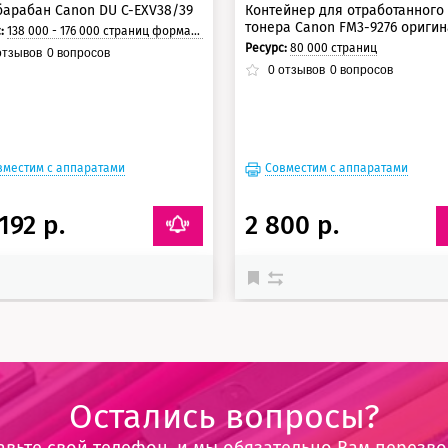
арабан Canon DU С-EXV38/39
Контейнер для отработанного
тонера Canon FM3-9276 ориги
с:
138 000 - 176 000 страниц формата А4 при 5% заполнении страницы.
Ресурс:
80 000 страниц
тзывов
0
вопросов
0
отзывов
0
вопросов
вместим с аппаратами
Совместим с аппаратами
192 р.
2 800 р.
Остались вопросы?
авьте свой телефон, и мы обязательно Вам перезв