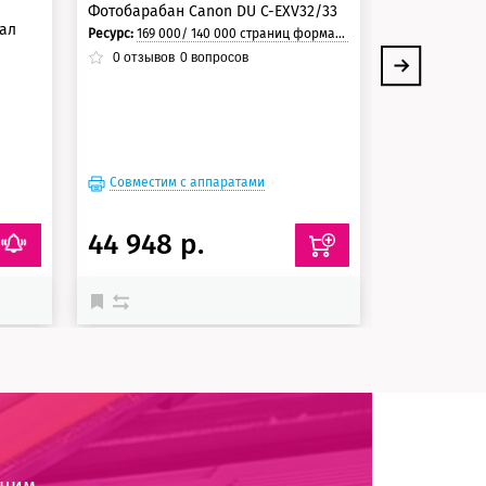
Фотобарабан Canon DU C-EXV32/33
Картридж Ca
нал
Ресурс:
169 000/ 140 000 страниц формата А4 при 5% заполнении страницы.
Цвет:
Черный
Ресурс:
19 400 стра
0
отзывов
0
вопросов
0
отзывов
Совместим
Совместим с аппаратами
Совместимый 
44 948 р.
10 169 
оним