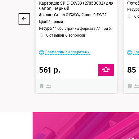
Картридж SP C-EXV33 (2785B002) для
Фотоб
Canon, черный
Ресур
Аналог:
Canon C-EXV33/ Canon C-EXV32
0
о
Цвет:
Черный
Ресурс:
14 600 страниц формата А4 при 5% заполнении страницы
0
отзывов
0
вопросов
Совместим с аппаратами
Со
561 р.
85 
Ост