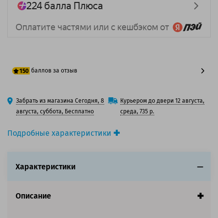
баллов за отзыв
150
125 баллов
Забрать из магазина Сегодня, 8
Курьером до двери 12 августа,
150 баллов
августа, суббота, Бесплатно
среда, 735 р.
Подробные характеристики
Производитель принтера:
Canon
Производитель:
Canon
Характеристики
Вид товара:
Контейнер для отработки
Оригинальность:
Запчасти для принтера
Ресурс:
80 000 страниц
Описание
Совместим с аппаратами