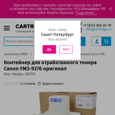
При проблемах с онлайн-оплатой заказов на сайте
установите российские сертификаты НУЦ Минцифры РФ
X
или используйте Яндекс.Браузер.
Подробнее...
+7 (812) 655-67-19
Ваш город
info@cartridge.ru
Санкт-Петербург
Все верно?
Нет
Да
ля принтеров и МФУ
Контейнер для отработанного тонера Canon FM3-9276 
Контейнер для отработанного тонера
Canon FM3-9276 оригинал
Код товара:
262755
0
отзывов
Задать вопрос