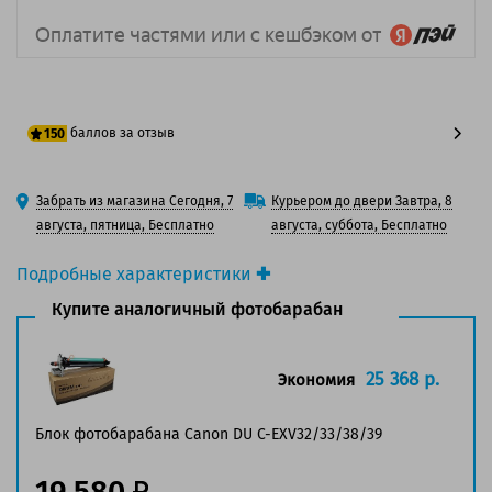
баллов за отзыв
150
125 баллов
Забрать из магазина Сегодня, 7
Курьером до двери Завтра, 8
150 баллов
августа, пятница, Бесплатно
августа, суббота, Бесплатно
Подробные характеристики
Производитель принтера:
Canon
Купите аналогичный фотобарабан
Производитель:
Canon
Оригинальность:
Оригинальный
Ресурс:
169 000/ 140 000 страниц формата А4 при
25 368 р.
Экономия
5% заполнении страницы.
Блок фотобарабана Canon DU C-EXV32/33/38/39
Совместим с аппаратами
19 580