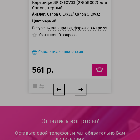
Картридж SP C-EXV33 (2785B002) для
Canon, черный
Аналог:
Canon C-EXV33/ Canon C-EXV32
Цвет:
Черный
Ресурс:
14 600 страниц формата А4 при 5% заполнении стр
0
отзывов
0
вопросов
Совместим с аппаратами
561 р.
Остались вопросы?
Оставьте свой телефон, и мы обязательно Вам
перезвоним