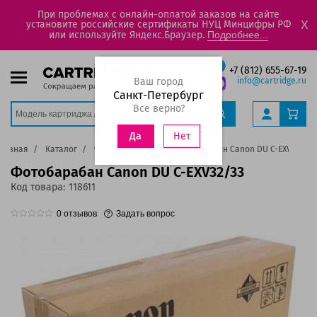
При проблемах с онлайн-оплатой заказов на сайте
установите российские сертификаты НУЦ Минцифры РФ
X
или используйте Яндекс.Браузер.
Подробнее...
+7 (812) 655-67-19
Ваш город
info@cartridge.ru
Санкт-Петербург
Все верно?
Нет
Да
лавная
Каталог
Фотобарабаны
Фотобарабан Canon DU C-EXV32/33
Фотобарабан Canon DU C-EXV32/33
Код товара:
118611
0
отзывов
Задать вопрос