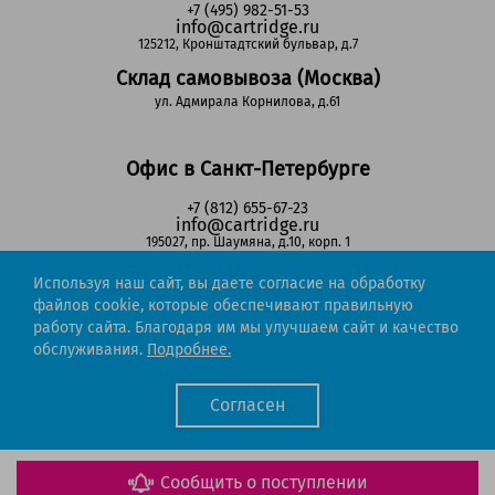
+7 (495) 982-51-53
info@cartridge.ru
125212, Кронштадтский бульвар, д.7
Склад самовывоза (Москва)
ул. Адмирала Корнилова, д.61
Офис в Санкт-Петербурге
+7 (812) 655-67-23
info@cartridge.ru
195027, пр. Шаумяна, д.10, корп. 1
Склад самовывоза (Санкт-Петербург)
Используя наш сайт, вы даете согласие на обработку
пр-т Маршала Блюхера, д.78Б
файлов cookie, которые обеспечивают правильную
работу сайта. Благодаря им мы улучшаем сайт и качество
обслуживания.
Подробнее.
Регионы РФ
Согласен
8-800-302-51-53
(звонок бесплатный)
info@cartridge.ru
Сообщить о поступлении
Cartridge.ru 2012-2026. Все права защищены