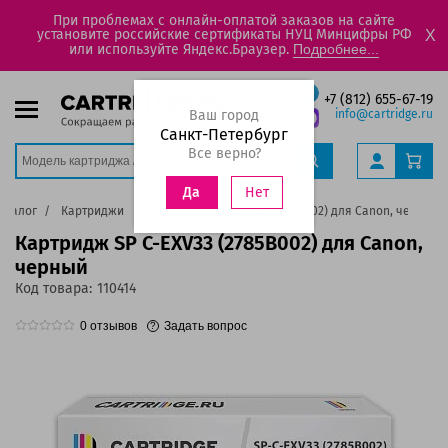
При проблемах с онлайн-оплатой заказов на сайте
установите российские сертификаты НУЦ Минцифры РФ
X
или используйте Яндекс.Браузер.
Подробнее...
+7 (812) 655-67-19
Ваш город
info@cartridge.ru
Санкт-Петербург
Все верно?
Нет
Да
аталог
Картриджи
Картридж SP C-EXV33 (2785B002) для Canon, черный
Картридж SP C-EXV33 (2785B002) для Canon,
черный
Код товара:
110414
0
отзывов
Задать вопрос