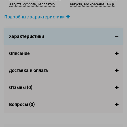
150 баллов
августа, суббота, Бесплатно
августа, воскресенье, 374 р.
Подробные характеристики
Производитель принтера:
Canon
Производитель:
Solution Print
Характеристики
Вид товара:
Картридж лазерный
Оригинальность:
Совместимый
Аналог:
Canon C-EXV33/ Canon C-EXV32
Описание
Цвет:
Черный
Ресурс:
14 600 страниц формата А4 при 5%
заполнении страницы
Доставка и оплата
Страна:
Китай
Гарантия:
1 год
Отзывы (0)
Совместим с аппаратами
Вопросы (0)