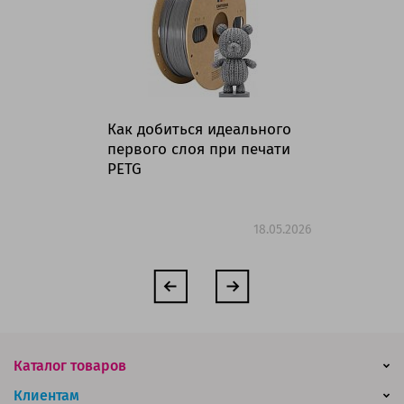
Как добиться идеального
Ка
первого слоя при печати
ус
PETG
ка
дл
ин
18.05.2026
Каталог товаров
Клиентам