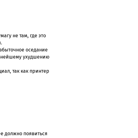
агу не там, где это
.
збыточное оседание
альнейшему ухудшению
иал, так как принтер
е должно появиться