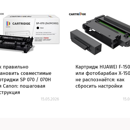
к правильно
Картридж HUAWEI F‑15
тановить совместимые
или фотобарабан X‑15
ртриджи SP 070 / 070H
не распознаётся: как
я Canon: пошаговая
сбросить настройки
струкция
15.05.2026
15.