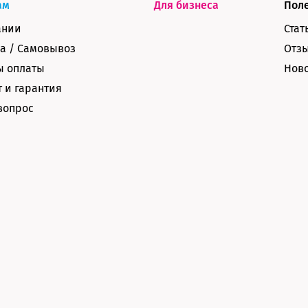
ам
Для бизнеса
Пол
ании
Стат
а / Самовывоз
Отз
ы оплаты
Нов
 и гарантия
вопрос