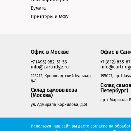
Бумага
Принтеры и МФУ
Офис в Москве
Офис в Сан
+7 (495) 982-51-53
+7 (812) 655-67
info@cartridge.ru
info@cartridg
125212, Кронштадтский бульвар,
195027, пр. Шаум
д.7
Склад самов
Склад самовывоза
Петербург)
(Москва)
пр-т Маршала Б
ул. Адмирала Корнилова, д.61
Cartridge.ru 2012-2026. Все права защищены
Используя наш сайт, вы даете согласие на обрабо