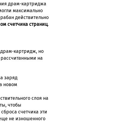
ания драм-картриджа
 могли максимально
арабан действительно
ом счетчика страниц
.
е драм-картридж, но
, рассчитанными на
за заряд
на новом
ствительного слоя на
ты, чтобы
 сброса счетчика эти
 еще не изношенного