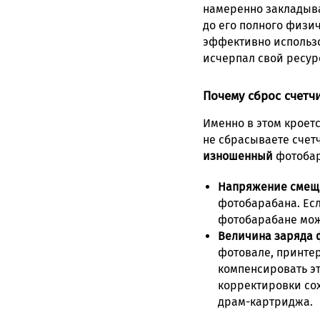
намеренно закладыва
до его полного физич
эффективно использо
исчерпал свой ресур
Почему сброс счетч
Именно в этом кроетс
не сбрасываете счет
изношенный
фотобара
Напряжение смеще
фотобарабана. Есл
фотобарабане мож
Величина заряда 
фотовале, принте
компенсировать эт
корректировки сох
драм-картриджа.