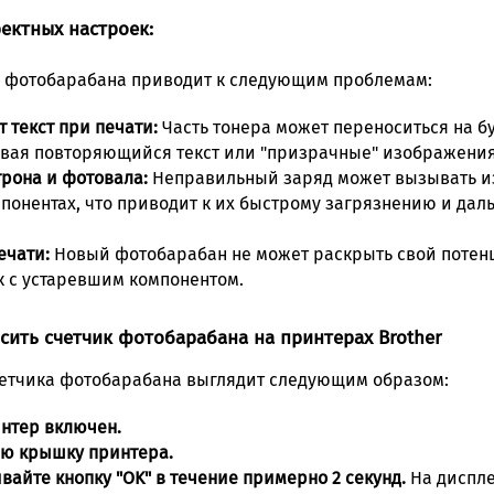
ектных настроек:
 фотобарабана приводит к следующим проблемам:
 текст при печати:
Часть тонера может переноситься на бум
авая повторяющийся текст или "призрачные" изображения
рона и фотовала:
Неправильный заряд может вызывать и
мпонентах, что приводит к их быстрому загрязнению и д
ечати:
Новый фотобарабан не может раскрыть свой потенц
ак с устаревшим компонентом.
сить счетчик фотобарабана на принтерах Brother
четчика фотобарабана выглядит следующим образом:
интер включен.
ю крышку принтера.
айте кнопку "OK" в течение примерно 2 секунд.
На диспле