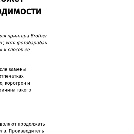
одимости
я принтера Brother.
", хотя фотобарабан
 и способ ее
осле замены
отпечатках
о, коротрон и
ричина такого
зволяют продолжать
дела. Производитель