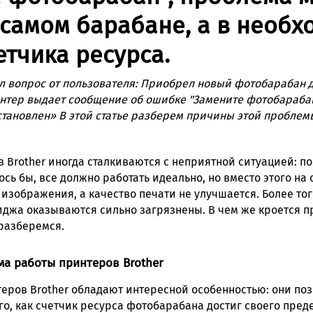
 самом барабане, а в необх
етчика ресурса.
л вопрос от пользователя:
Приобрел новый фотобарабан дл
интер выдает сообщение об ошибке "Замените фотобарабан
установлен»
В этой статье разберем причины этой проблемы
 Brother иногда сталкиваются с неприятной ситуацией: п
сь бы, все должно работать идеально, но вместо этого на 
зображения, а качество печати не улучшается. Более тог
джа оказываются сильно загрязнены. В чем же кроется п
разберемся.
а работы принтеров Brother
еров Brother обладают интересной особенностью: они по
го, как счетчик ресурса фотобарабана достиг своего пре