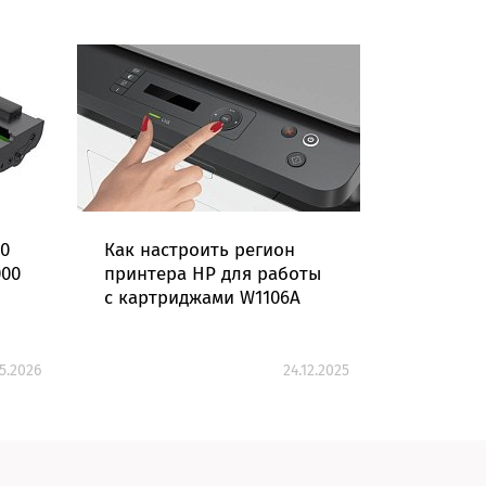
00
Как настроить регион
Как выб
000
принтера HP для работы
картрид
с картриджами W1106A
без?
05.2026
24.12.2025