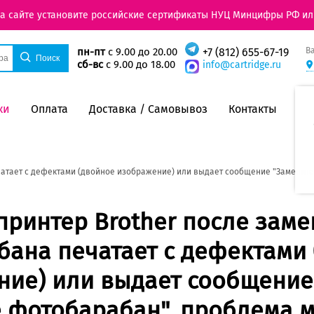
на сайте установите российские сертификаты НУЦ Минцифры РФ ил
В
пн-пт
с 9.00 до 20.00
+7 (812) 655-67-19
сб-вс
с 9.00 до 18.00
info@cartridge.ru
ки
Оплата
Доставка / Самовывоз
Контакты
чатает с дефектами (двойное изображение) или выдает сообщение "Замените
принтер Brother после зам
ана печатает с дефектами
ние) или выдает сообщение
 фотобарабан", проблема 