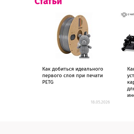
Статьи
Как добиться идеального
Ка
первого слоя при печати
ус
PETG
ка
дл
ин
18.05.2026