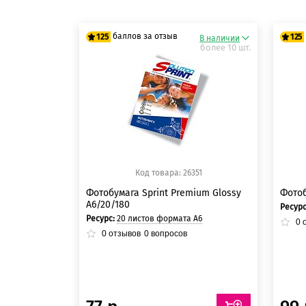
баллов за отзыв
125
125
В наличии
более 10 шт.
125 баллов
12
125 баллов
12
Код товара: 26351
Фотобумага Sprint Premium Glossy
Фотоб
A6/20/180
Ресур
Ресурс:
20 листов формата А6
0
о
0
отзывов
0
вопросов