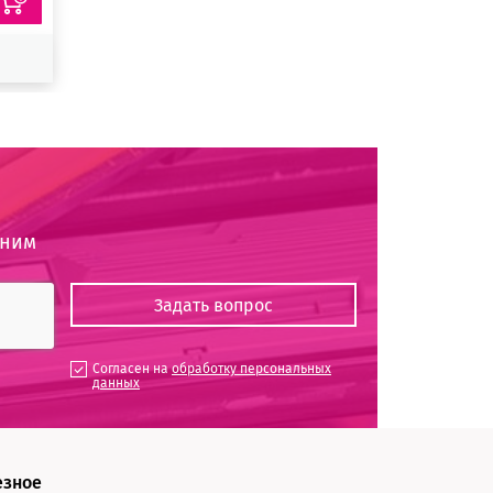
оним
Согласен на
обработку персональных
данных
езное