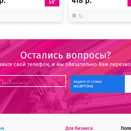
р.
418 р.
Остались вопросы?
авьте свой телефон, и мы обязательно Вам перезв
ам
Для бизнеса
Пол