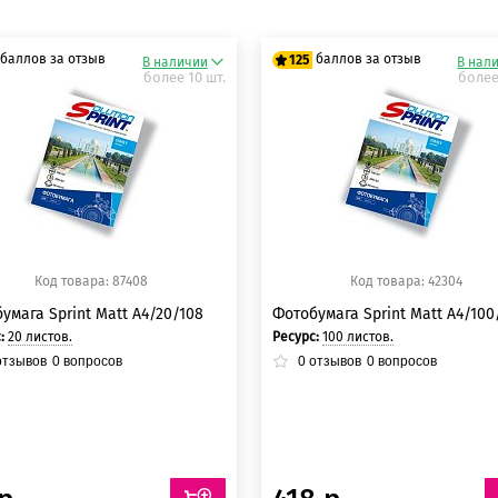
баллов за отзыв
баллов за отзыв
125
В наличии
В нал
более 10 шт.
более
5 баллов
125 баллов
5 баллов
125 баллов
Код товара: 87408
Код товара: 42304
умага Sprint Matt A4/20/108
Фотобумага Sprint Matt A4/100
с:
20 листов.
Ресурс:
100 листов.
тзывов
0
вопросов
0
отзывов
0
вопросов