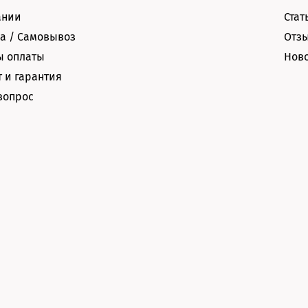
ании
Стат
а / Самовывоз
Отз
ы оплаты
Нов
 и гарантия
вопрос