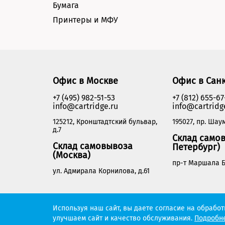
Бумага
Принтеры и МФУ
Офис в Москве
Офис в Сан
+7 (495) 982-51-53
+7 (812) 655-67
info@cartridge.ru
info@cartridg
125212, Кронштадтский бульвар,
195027, пр. Шаум
д.7
Склад самов
Склад самовывоза
Петербург)
(Москва)
пр-т Маршала Б
ул. Адмирала Корнилова, д.61
Cartridge.ru 2012-2026. Все права защищены
Используя наш сайт, вы даете согласие на обрабо
улучшаем сайт и качество обслуживания.
Подробне