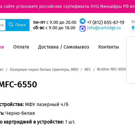
на сайте установите российские сертификаты НУЦ Минцифры РФ ил
В
пн-пт
с 9.00 до 20.00
+7 (812) 655-67-19
сб-вс
с 9.00 до 18.00
info@cartridge.ru
ки
Оплата
Доставка / Самовывоз
Контакты
Brother MFC-6550
er
Лазерные черно-белые принтеры, МФУ
MFC
MFC-6550
стройства:
МФУ лазерный ч/б
ть:
Черно-белая
о картриджей в устройстве:
1 шт.