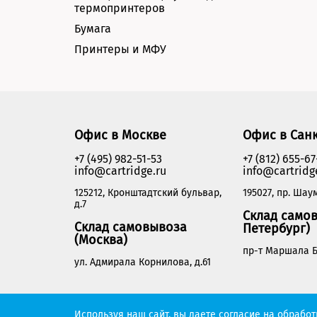
термопринтеров
Бумага
Принтеры и МФУ
Офис в Москве
Офис в Сан
+7 (495) 982-51-53
+7 (812) 655-67
info@cartridge.ru
info@cartridg
125212, Кронштадтский бульвар,
195027, пр. Шаум
д.7
Склад самов
Склад самовывоза
Петербург)
(Москва)
пр-т Маршала Б
ул. Адмирала Корнилова, д.61
Cartridge.ru 2012-2026. Все права защищены
Используя наш сайт, вы даете согласие на обрабо