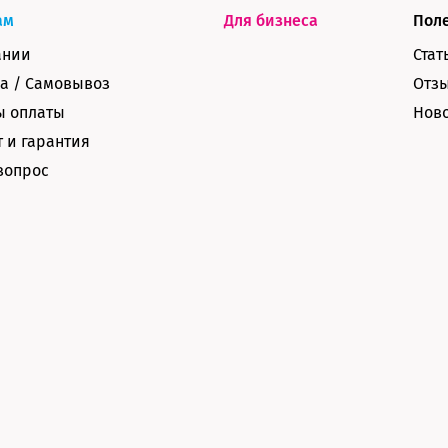
ам
Для бизнеса
Пол
ании
Стат
а / Самовывоз
Отз
ы оплаты
Нов
 и гарантия
вопрос