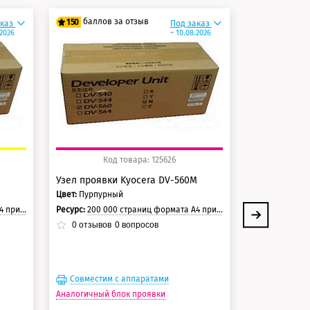
баллов за отзыв
баллов 
150
150
аказ
Под заказ
.2026
~ 10.08.2026
125 баллов
125 балло
150 баллов
150 балло
Код товара: 125626
Ко
Узел проявки Kyocera DV-560M
Узел проявк
Цвет:
Пурпурный
Цвет:
Голубой
страницы.
Ресурс:
200 000 страниц формата А4 при 5% заполнении страницы.
Ресурс:
200 000 стр
0
отзывов
0
вопросов
0
отзывов
Совместим с аппаратами
Совместим
Аналогичный блок проявки
Аналогичный 