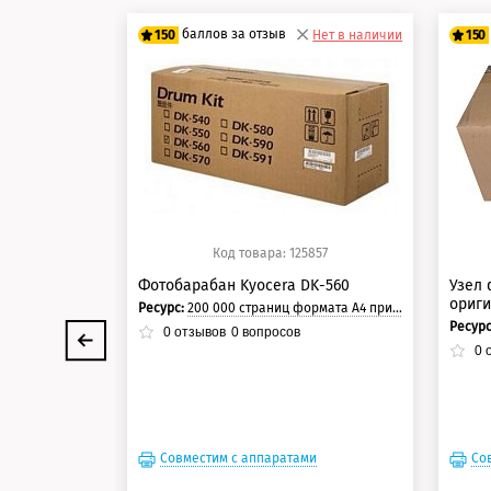
баллов за отзыв
150
Нет в наличии
150
125 баллов
12
150 баллов
15
Код товара: 125857
Фотобарабан Kyocera DK-560
Узел 
ориг
Ресурс:
200 000 страниц формата А4 при 5% заполнении страницы.
Ресур
0
отзывов
0
вопросов
0
о
Совместим с аппаратами
Со