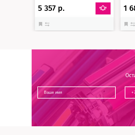
5 357 р.
1 6
Ост