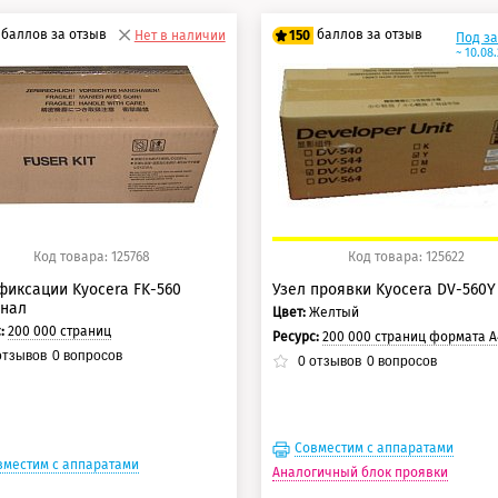
баллов за отзыв
баллов за отзыв
Нет в наличии
150
Под з
~ 10.08
5 баллов
125 баллов
0 баллов
150 баллов
Код товара: 125768
Код товара: 125622
фиксации Kyocera FK-560
Узел проявки Kyocera DV-560Y
инал
Цвет:
Желтый
с:
200 000 страниц
Ресурс:
200 000 страниц формата А4 при 5% заполнении 
тзывов
0
вопросов
0
отзывов
0
вопросов
Совместим с аппаратами
вместим с аппаратами
Аналогичный блок проявки