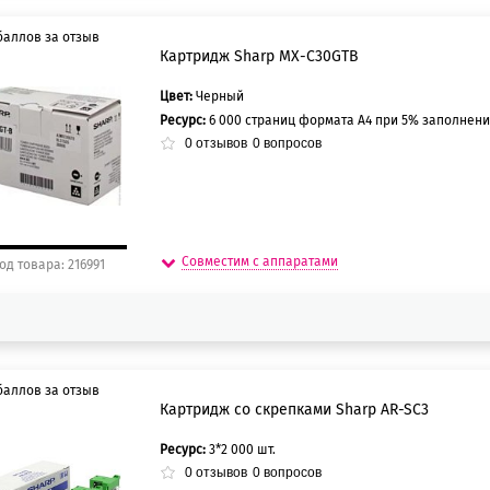
баллов за отзыв
Картридж Sharp MX-C30GTB
Цвет:
Черный
0 баллов
Ресурс:
6 000 страниц формата А4 при 5% заполнени
5 баллов
0
отзывов
0
вопросов
Совместим с аппаратами
од товара: 216991
баллов за отзыв
Картридж со скрепками Sharp AR-SC3
Ресурс:
3*2 000 шт.
0 баллов
0
отзывов
0
вопросов
5 баллов