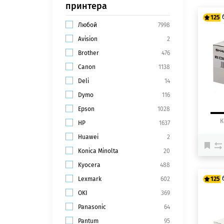
принтера
125
Любой
7998
Avision
2
10
Brother
476
12
Canon
1138
Deli
14
Dymo
116
Epson
1028
К
HP
1637
Huawei
2
Konica Minolta
20
Kyocera
488
Lexmark
602
125
OKI
369
10
Panasonic
64
12
Pantum
95