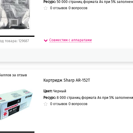
Ресурс:
50 000 страниц формата А4 при 5% заполнен
5 баллов
0
отзывов
0
вопросов
Совместим с аппаратами
од товара: 129687
баллов за отзыв
Картридж Sharp AR-152T
Цвет:
Черный
0 баллов
Ресурс:
8 000 страниц формата А4 при 5% заполнени
5 баллов
0
отзывов
0
вопросов