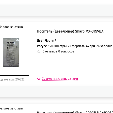
баллов за отзыв
Носитель (девелопер) Sharp MX-51GVBA
Цвет:
Черный
0 баллов
Ресурс:
150 000 страниц формата А4 при 5% заполне
5 баллов
0
отзывов
0
вопросов
Совместим с аппаратами
од товара: 216822
баллов за отзыв
Носитель (девелопер) Sharp AR205LD/ AR205