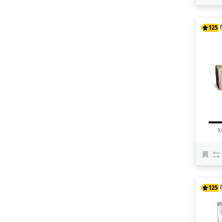
125
10
12
К
125
10