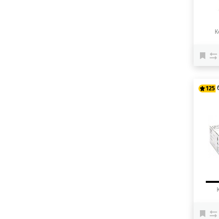
К
125
10
12