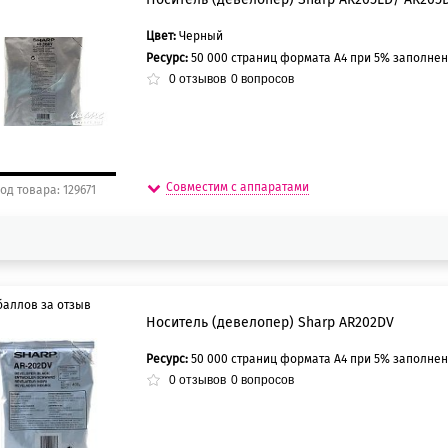
Цвет:
Черный
0 баллов
Ресурс:
50 000 страниц формата А4 при 5% заполнен
5 баллов
0
отзывов
0
вопросов
Совместим с аппаратами
од товара: 129671
баллов за отзыв
Носитель (девелопер) Sharp AR202DV
Ресурс:
50 000 страниц формата А4 при 5% заполнен
0 баллов
0
отзывов
0
вопросов
5 баллов