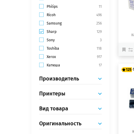
Philips
11
Ricoh
496
Samsung
256
Sharp
129
К
Sony
3
Toshiba
118
Xerox
917
Катюша
17
125
Производитель
10
Принтеры
12
Вид товара
Оригинальность
К