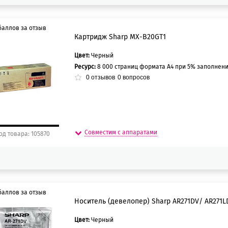
баллов за отзыв
Картридж Sharp MX-B20GT1
Цвет:
Черный
0 баллов
Ресурс:
8 000 страниц формата А4 при 5% заполнени
5 баллов
0
отзывов
0
вопросов
Совместим с аппаратами
од товара: 105870
баллов за отзыв
Носитель (девелопер) Sharp AR271DV/ AR271L
Цвет:
Черный
0 баллов