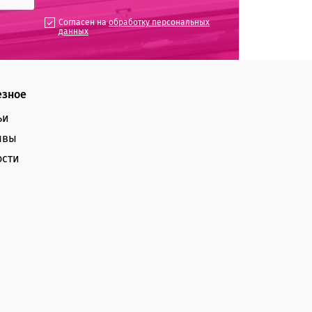
Согласен на
обработку персональных
данных
езное
ьи
ывы
ости