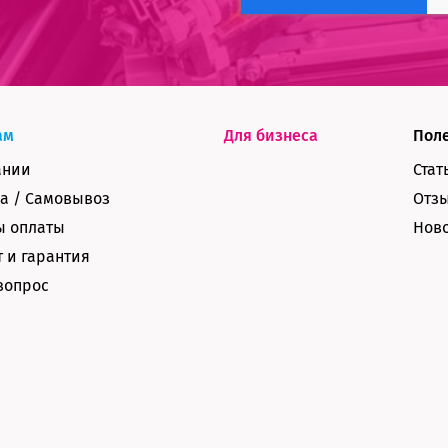
ам
Для бизнеса
Пол
ании
Стат
а / Самовывоз
Отз
ы оплаты
Нов
 и гарантия
вопрос