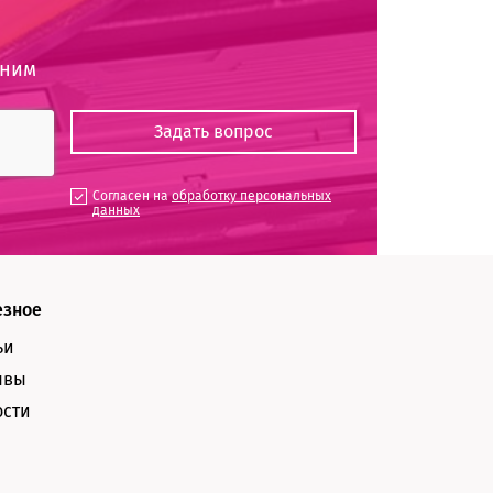
оним
Согласен на
обработку персональных
данных
езное
ьи
ывы
ости