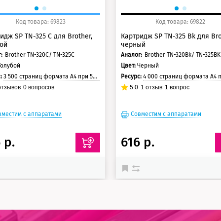
Код товара: 69823
Код товара: 69822
идж SP TN-325 C для Brother,
Картридж SP TN-325 Bk для Bro
ой
черный
:
Brother TN-320C/ TN-325C
Аналог:
Brother TN-320Bk/ TN-325B
Голубой
Цвет:
Черный
с:
3 500 страниц формата А4 при 5% заполнении страницы
Ресурс:
4 000 страниц формата А4 при 5% заполнении с
тзывов
0
вопросов
5.0
1
отзыв
1
вопрос
вместим с аппаратами
Совместим с аппаратами
 р.
616 р.