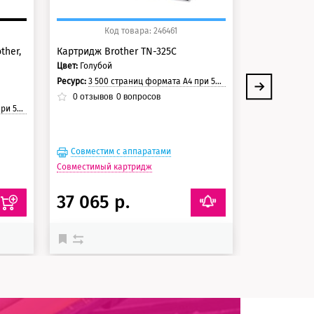
Код товара: 246461
Ко
ther,
Картридж Brother TN-325C
Картридж Br
Цвет:
Голубой
Цвет:
Черный
K
Ресурс:
3 500 страниц формата А4 при 5% заполнении страницы.
Ресурс:
4 000 стран
0
отзывов
0
вопросов
0
отзывов
траницы
Совместим с аппаратами
Совместим
Совместимый картридж
Совместимый 
37 065 р.
14 873 