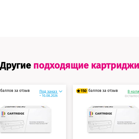
Другие
подходящие картридж
баллов за отзыв
баллов за отзыв
150
Под заказ
В нал
осталос
~ 10.08.2026
5 баллов
125 баллов
0 баллов
150 баллов