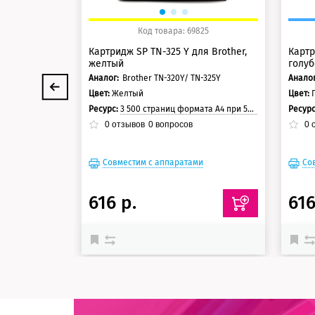
Код товара: 69825
Картридж SP TN-325 Y для Brother,
Картр
желтый
голуб
Аналог:
Brother TN-320Y/ TN-325Y
Аналог
Цвет:
Желтый
Цвет:
Ресурс:
3 500 страниц формата А4 при 5% заполнении страницы
Ресур
0
отзывов
0
вопросов
0
о
Совместим с аппаратами
Со
616 р.
616