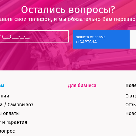
Остались вопросы?
авьте свой телефон, и мы обязательно Вам перезв
ам
Для бизнеса
Пол
ании
Стат
а / Самовывоз
Отз
ы оплаты
Нов
 и гарантия
вопрос