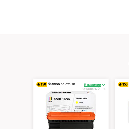
баллов за отзыв
150
150
В наличии
осталось 2 шт.
125 баллов
12
150 баллов
15