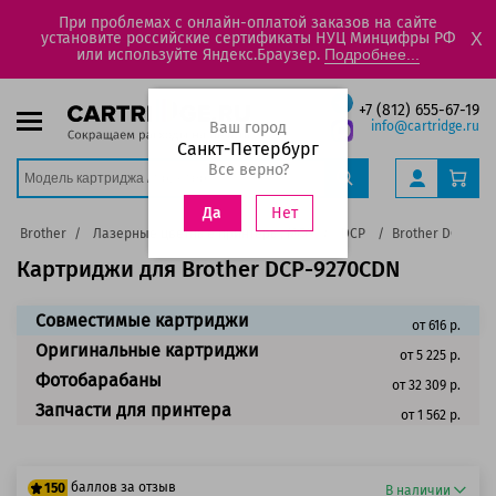
При проблемах с онлайн-оплатой заказов на сайте
установите российские сертификаты НУЦ Минцифры РФ
X
или используйте Яндекс.Браузер.
Подробнее...
+7 (812) 655-67-19
Ваш город
info@cartridge.ru
Санкт-Петербург
Все верно?
Нет
Да
Brother
Лазерные цветные принтеры, МФУ
DCP
Brother DCP-92
Картриджи для Brother DCP-9270CDN
Совместимые картриджи
от 616 р.
Оригинальные картриджи
от 5 225 р.
Фотобарабаны
от 32 309 р.
Запчасти для принтера
от 1 562 р.
баллов за отзыв
150
В наличии