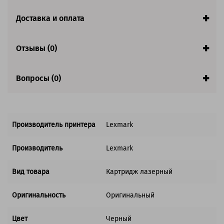
заполнении страницы.
Страна:
Китай
Доставка и оплата
Совместим с аппаратами
Отзывы (0)
Обратите внимание:
Return Program - это программа, по которой покупатель
Вопросы (0)
соглашается с требованием лицензионного соглашения
использовать картридж только один раз.
Производитель принтера
Lexmark
Производитель
Lexmark
Вид товара
Картридж лазерный
Оригинальность
Оригинальный
Цвет
Черный