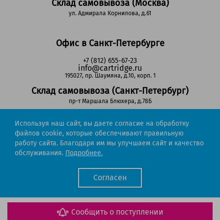
Склад самовывоза (Москва)
ул. Адмирала Корнилова, д.61
Офис в Санкт-Петербурге
+7 (812) 655-67-23
info@cartridge.ru
195027, пр. Шаумяна, д.10, корп. 1
Склад самовывоза (Санкт-Петербург)
пр-т Маршала Блюхера, д.78Б
Используя наш сайт, вы даете согласие на обработку
Регионы РФ
файлов cookie, которые обеспечивают правильную
работу сайта. Благодаря им мы улучшаем сайт и качество
8-800-302-51-53
обслуживания.
Подробнее.
(звонок бесплатный)
info@cartridge.ru
Согласен
Cartridge.ru 2012-2026. Все права защищены
Политика конфиденциальности
Мы работаем с порталом поставщиков
Сообщить о поступлении