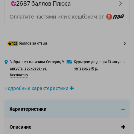
баллов за отзыв
125
100 баллов
Забрать из магазина Сегодня, 9
Курьером до двери 13 августа,
125 баллов
августа, воскресенье,
четверг, 370 р.
Бесплатно
Подробные характеристики
Производитель принтера:
Lexmark
Производитель:
Lexmark
Характеристики
Вид товара:
Картридж лазерный
Оригинальность:
Оригинальный
Цвет:
Черный
Описание
Ресурс:
12 000 страниц формата А4 при 5%