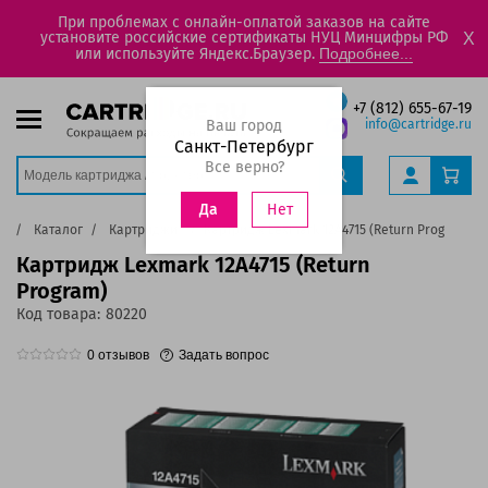
При проблемах с онлайн-оплатой заказов на сайте
установите российские сертификаты НУЦ Минцифры РФ
X
или используйте Яндекс.Браузер.
Подробнее...
+7 (812) 655-67-19
Ваш город
info@cartridge.ru
Санкт-Петербург
Все верно?
Нет
Да
ая
Каталог
Картриджи
Картридж Lexmark 12A4715 (Return Program)
Картридж Lexmark 12A4715 (Return
Program)
Код товара:
80220
0
отзывов
Задать вопрос