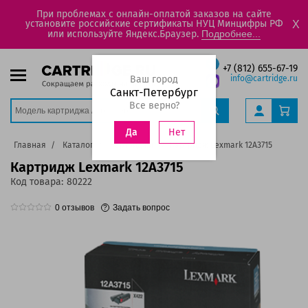
При проблемах с онлайн-оплатой заказов на сайте
установите российские сертификаты НУЦ Минцифры РФ
X
или используйте Яндекс.Браузер.
Подробнее...
+7 (812) 655-67-19
Ваш город
info@cartridge.ru
Санкт-Петербург
Все верно?
Нет
Да
Главная
Каталог
Картриджи
Картридж Lexmark 12A3715
Картридж Lexmark 12A3715
Код товара:
80222
0
отзывов
Задать вопрос