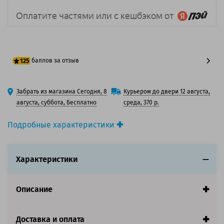
баллов за отзыв
125
100 баллов
Забрать из магазина Сегодня, 8
Курьером до двери 12 августа,
125 баллов
августа, суббота, Бесплатно
среда, 370 р.
Подробные характеристики
Производитель принтера:
Lexmark
Производитель:
Lexmark
Характеристики
Вид товара:
Картридж лазерный
Оригинальность:
Оригинальный
Цвет:
Черный
Описание
Ресурс:
12 000 страниц формата А4 при 5%
заполнении страницы.
Страна:
Китай
Доставка и оплата